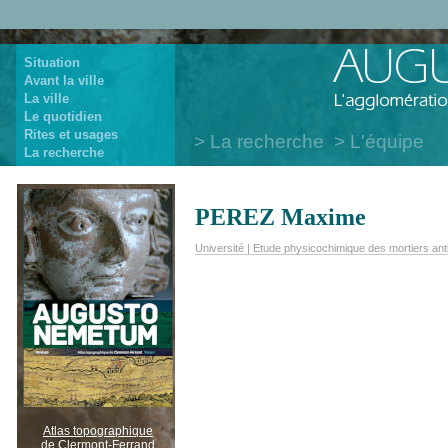
Situation
Avant la ville
La ville
Le quotidien
Rites et usages
La recherche
L'équipe
La recherche
PEREZ Maxime
Université | Etude physicochimique des mortiers an
Atlas topographique
de Clermont-Ferrand