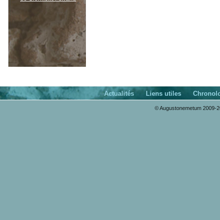
Actualités
Liens utiles
Chronol
© Augustonemetum 2009-20