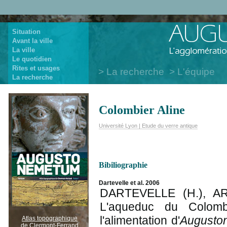
Situation
Avant la ville
La ville
Le quotidien
Rites et usages
La recherche
L'équipe
La recherche
Colombier Aline
Université Lyon | Etude du verre antique
Bibiliographie
Dartevelle et al. 2006
DARTEVELLE (H.), AR
L'aqueduc du Colomb
l'alimentation d'
Augusto
Atlas topographique
de Clermont-Ferrand