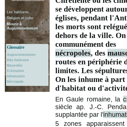
Chrétienté où les cim
se développent autou
Les habitants
églises, pendant l'Ant
Religion et culte
Mourir à
les morts sont relégué
Augustonemetum
dehors de la ville. On
communément des
Glossaire
nécropoles
, des
mauso
Augustonemetum
routes en périphérie 
Rite funéraire
Mausolée
limites. Les sépulture
Crémation
Inhumation
On les inhume à part
Nécropole
d'habitat ou d'activit
En Gaule romaine, la
c
siècle ap. J.-C. Penda
supplantée par l'
inhumat
5 zones apparaissent