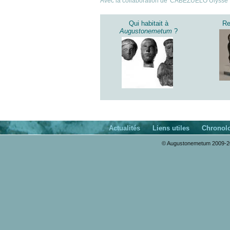
Avec la collaboration de
CABEZUELO Ulysse
Qui habitait à
Re
Augustonemetum
?
Actualités
Liens utiles
Chronol
© Augustonemetum 2009-20