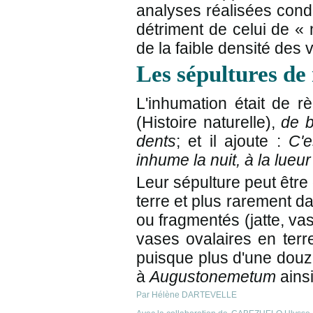
analyses réalisées condu
détriment de celui de « 
de la faible densité des 
Les sépultures de
L'inhumation était de r
(Histoire naturelle),
de b
dents
; et il ajoute :
C'e
inhume la nuit, à la lueu
Leur sépulture peut être
terre et plus rarement da
ou fragmentés (jatte, va
vases ovalaires en terr
puisque plus d'une douza
à
Augustonemetum
ains
Par Hélène DARTEVELLE