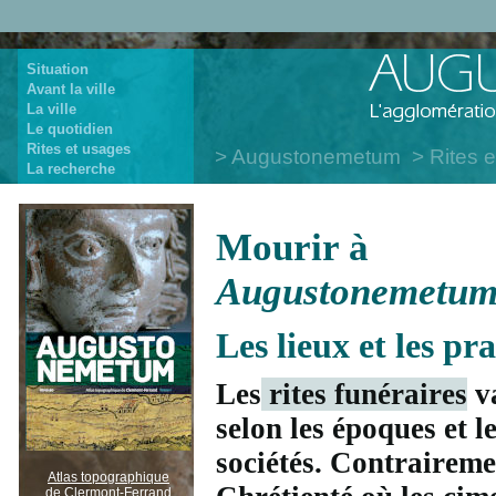
Situation
Avant la ville
La ville
Le quotidien
Rites et usages
Augustonemetum
Rites 
La recherche
Mourir à
Augustonemetu
Les lieux et les pr
Les
rites funéraires
va
selon les époques et l
sociétés. Contraireme
Atlas topographique
de Clermont-Ferrand