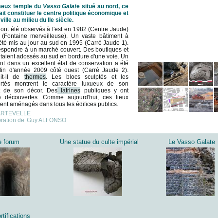
meux temple du
Vasso Galat
e situé au nord, ce
ait constituer le centre politique économique et
ville au milieu du IIe siècle.
ont été observés à l'est en 1982 (Centre Jaude)
(Fontaine merveilleuse). Un vaste bâtiment à
 été mis au jour au sud en 1995 (Carré Jaude 1).
rrespondre à un marché couvert. Des boutiques et
 étaient adossés au sud en bordure d'une voie. Un
t dans un excellent état de conservation a été
fin d'année 2009 côté ouest (Carré Jaude 2).
git-il de
thermes
. Les blocs sculptés et les
rtés montrent le caractère luxueux de son
et de son décor. Des
latrines
publiques y ont
é découvertes. Comme aujourd'hui, ces lieux
ient aménagés dans tous les édifices publics.
DARTEVELLE
oration de
Guy ALFONSO
e forum
Une statue du culte impérial
Le Vasso Galate
rtifications