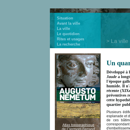
Situation
Avant la ville
La ville
Le quotidien
Rites et usages
La ville
La recherche
Un quar
Développé à l
Jaude
a longt
l'époque gall
humide. Il n'
récente (XIXe
préventives r
cette hypothè
quartier publi
Plusieurs édi
esplanade et d
de ces bâtim
correspondant
Atlas topographique
d'embellissemen
de Clermont-Ferrand