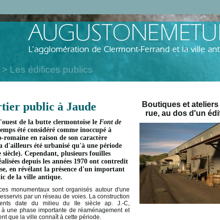
Les édifices publics
tier public à Jaude
Boutiques et atelier
rue, au dos d'un éd
'ouest de la butte clermontoise le
Font de
emps été considéré comme inoccupé à
o-romaine en raison de son caractère
a d'ailleurs été urbanisé qu'à une période
 siècle). Cependant, plusieurs fouilles
éalisées depuis les années 1970 ont contredit
se, en révélant la présence d'un important
c de la ville antique.
fices monumentaux sont organisés autour d'une
esservis par un réseau de voies. La construction
ents date du milieu du IIe siècle ap. J.-C,
 à une phase importante de réaménagement et
t que la ville connaît à cette période.