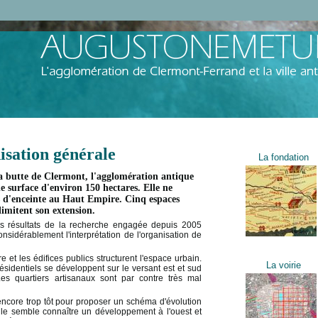
isation générale
La fondation
a butte de Clermont, l'agglomération antique
e surface d'environ 150 hectares. Elle ne
 d'enceinte au Haut Empire. Cinq espaces
limitent son extension.
les résultats de la recherche engagée depuis 2005
onsidérablement l'interprétation de l'organisation de
e et les édifices publics structurent l'espace urbain.
La voirie
résidentiels se développent sur le versant est et sud
Les quartiers artisanaux sont par contre très mal
encore trop tôt pour proposer un schéma d'évolution
ville semble connaître un développement à l'ouest et