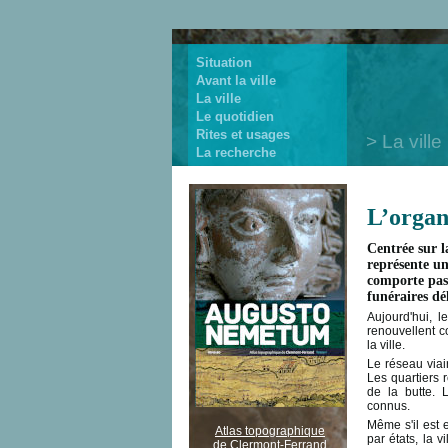
Situation
Avant la ville
La ville
Le quotidien
Rites et usages
La ville
La recherche
L’organ
Centrée sur l
représente un
comporte pas
funéraires dé
Aujourd'hui, 
renouvellent c
la ville.
Le réseau viair
Les quartiers 
de la butte. 
connus.
Même s'il est 
Atlas topographique
par états, la 
de Clermont-Ferrand