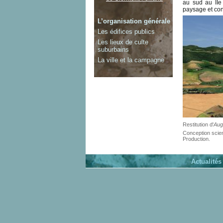
au sud au IIe
paysage et cont
L’organisation générale
Les édifices publics
Les lieux de culte
suburbains
La ville et la campagne
Restitution d'
Aug
Conception scient
Production.
Actualités