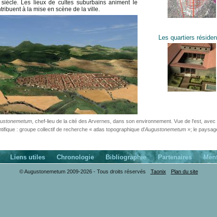
 siècle. Les lieux de cultes suburbains animent le
ribuent à la mise en scène de la ville.
Les quartiers résiden
ustonemetum
, chef-lieu de la cité des Arvernes, dans son environnement. Vue de l'est, avec
ifique : groupe collectif de recherche « atlas topographique d'
Augustonemetum
»; le paysag
Liens utiles
Chronologie
Bibliographie
Partenaires
Ment
© Augustonemetum 2009-2026 - Tous droits réservés
Taonix
Plan du site