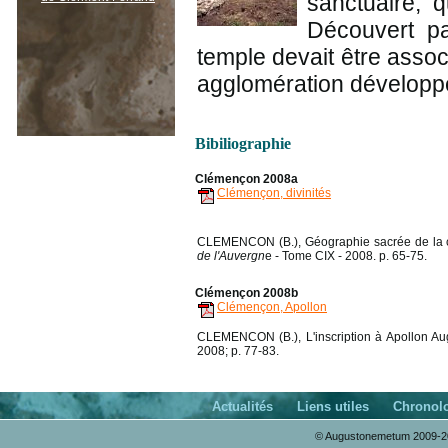
sanctuaire, q
Découvert p
temple devait être associ
agglomération développ
Bibiliographie
Clémençon 2008a
Clémençon, divinités
CLEMENCON (B.), Géographie sacrée de la ci
de l'Auvergn
e - Tome CIX - 2008. p. 65-75.
Clémençon 2008b
Clémençon, Apollon
CLEMENCON (B.), L'inscription à Apollon Augu
2008; p. 77-83.
Actualités
Liens utiles
Chronol
© Augustonemetum 2009-20