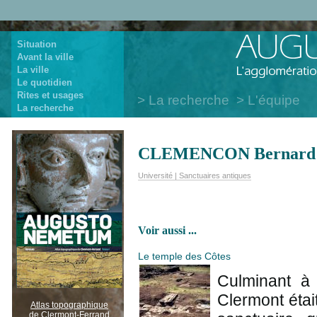
Situation
Avant la ville
La ville
Le quotidien
Rites et usages
La recherche
L'équipe
La recherche
CLEMENCON Bernard
Université | Sanctuaires antiques
Voir aussi ...
Le temple des Côtes
Culminant à
Clermont étai
Atlas topographique
de Clermont-Ferrand