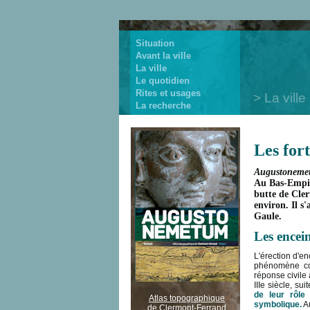
Situation
Avant la ville
La ville
Le quotidien
Rites et usages
La ville
La recherche
Les fort
Augustoneme
Au Bas-Empir
butte de Cler
environ. Il s'
Gaule.
Les encei
L'érection d'en
phénomène co
réponse civile
IIIe siècle, su
de leur rôle
Atlas topographique
symbolique.
Au
de Clermont-Ferrand