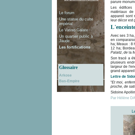
parure monume
Les édifices
matériaux de
Le forum
appareil sont 
Une statue du culte
leur décor est 
impérial
L'enceint
Le Vasso Galate
Avec ses 3 ha,
Un quartier public à
en comparaison 
Jaude
ha; Meaux : 8 h
Les fortifications
12 ha; Bordeau
Palaitz
,
de
la
M
Son tracé a ét
plusieurs endr
largeur de l'en
Glossaire
grand appareil
Arkose
Lettre de Sido
Bas-Empire
"
Et moi, enferm
proche, de sati
Sidoine Apollin
Par Hélène 
L