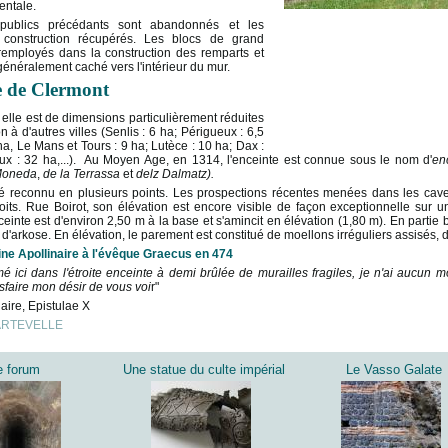
ntale.
 publics précédants sont abandonnés et les
 construction récupérés. Les blocs de grand
remployés dans la construction des remparts et
généralement caché vers l'intérieur du mur.
e de Clermont
 elle est de dimensions particulièrement réduites
à d'autres villes (Senlis : 6 ha; Périgueux : 6,5
a, Le Mans et Tours : 9 ha; Lutèce : 10 ha; Dax :
x : 32 ha,...). Au Moyen Age, en 1314, l'enceinte est connue sous le nom d'
en
oneda
,
de la Terrassa
et
delz Dalmatz).
é reconnu en plusieurs points. Les prospections récentes menées dans les caves
oits. Rue Boirot, son élévation est encore visible de façon exceptionnelle sur
ceinte est d'environ 2,50 m à la base et s'amincit en élévation (1,80 m). En partie
 d'arkose. En élévation, le parement est constitué de moellons irréguliers assisés,
ine Apollinaire à l'évêque Graecus en 474
é ici dans l'étroite enceinte à demi brûlée de murailles fragiles, je n'ai aucun m
sfaire mon désir de vous voi
r"
aire, Epistulae X
DARTEVELLE
e forum
Une statue du culte impérial
Le Vasso Galate