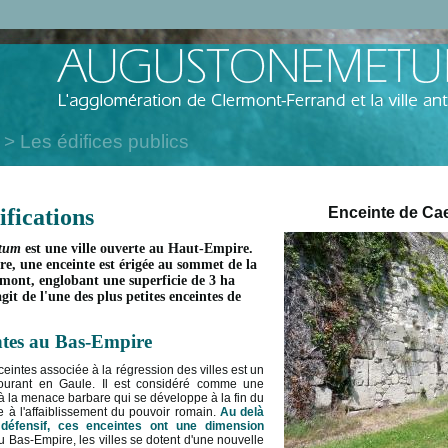
Les édifices publics
ifications
Enceinte de C
tum
est une ville ouverte au Haut-Empire.
e, une enceinte est érigée au sommet de la
mont, englobant une superficie de 3 ha
agit de l'une des plus petites enceintes de
ntes au Bas-Empire
ceintes associée à la régression des villes est un
urant en Gaule. Il est considéré comme une
 à la menace barbare qui se développe à la fin du
ite à l'affaiblissement du pouvoir romain.
Au delà
 défensif, ces enceintes ont une dimension
 Bas-Empire, les villes se dotent d'une nouvelle