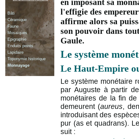
en imposant sa monna
l'effigie des empereu
Bâti
affirme alors sa puiss
Céramique
Faune
son pouvoir dans tout
Mosaïques
Gaule.
Epigraphie
Enduits peints
Le système monét
Lapidaire
Toponymie historique
Monnayage
Le Haut-Empire ou 
Le système monétaire r
par Auguste à partir d
monétaires de la fin de
demeurent (
aureus
, de
introduisant des espèces
pur (as et quadrans). Le
suit :