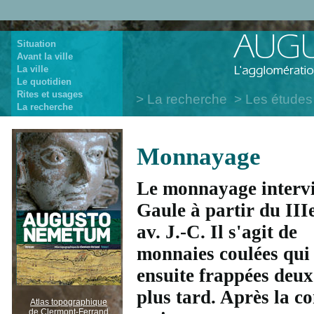
Situation
Avant la ville
La ville
Le quotidien
Rites et usages
La recherche
Les études
La recherche
Monnayage
Le monnayage intervi
Gaule à partir du IIIe
av. J.-C. Il s'agit de
monnaies coulées qui
ensuite frappées deux 
plus tard. Après la c
Atlas topographique
de Clermont-Ferrand