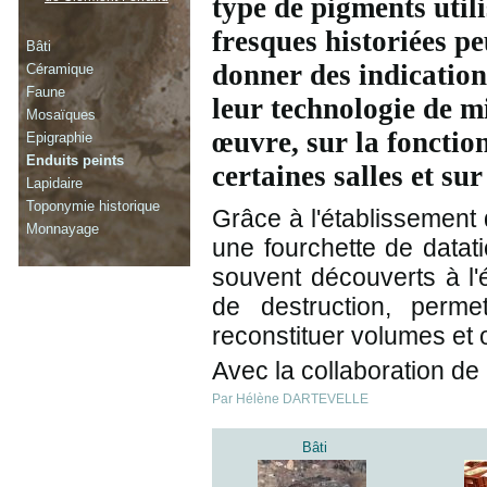
type de pigments utili
fresques historiées p
Bâti
donner des indication
Céramique
Faune
leur technologie de m
Mosaïques
œuvre, sur la fonctio
Epigraphie
Enduits peints
certaines salles et sur
Lapidaire
Toponymie historique
Grâce à l'établissement 
Monnayage
une fourchette de datat
souvent découverts à l
de destruction, perme
reconstituer volumes et 
Avec la collaboration de
Par Hélène DARTEVELLE
Bâti