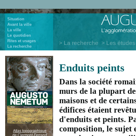
Situation
Avant la ville
La ville
Le quotidien
Rites et usages
La recherche
Les études
La recherche
Enduits peints
Dans la société romai
murs de la plupart de
maisons et de certain
édifices étaient revêt
d'enduits et peints. P
composition, le sujet e
Atlas topographique
de Clermont-Ferrand