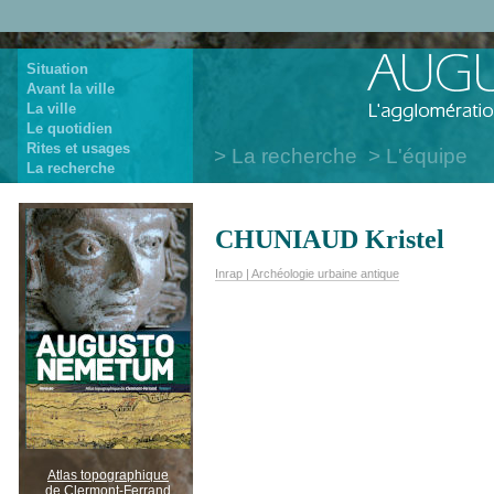
Situation
Avant la ville
La ville
Le quotidien
Rites et usages
La recherche
L'équipe
La recherche
CHUNIAUD Kristel
Inrap | Archéologie urbaine antique
Atlas topographique
de Clermont-Ferrand