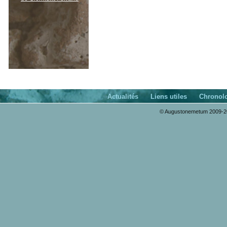
Actualités
Liens utiles
Chronol
© Augustonemetum 2009-20