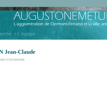
herche
L'équipe
 Jean-Claude
logie et hydrogéologie