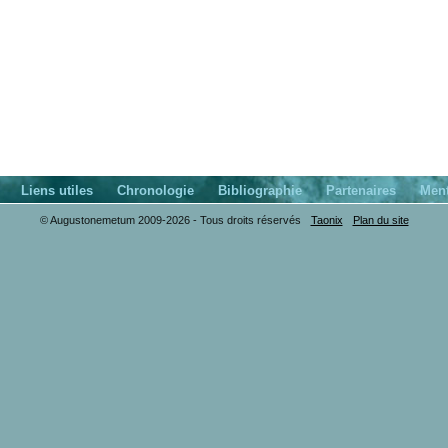
Liens utiles
Chronologie
Bibliographie
Partenaires
Ment
© Augustonemetum 2009-2026 - Tous droits réservés
Taonix
Plan du site