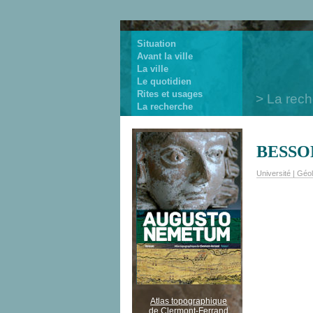
Situation
Avant la ville
La ville
Le quotidien
Rites et usages
La rec
La recherche
BESSON
Université | Géo
Atlas topographique
de Clermont-Ferrand