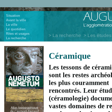
Situation
Avant la ville
La ville
Le quotidien
Rites et usages
La recherche
Les études
La recherche
Céramique
Les tessons de céram
sont les restes archéo
les plus couramment
rencontrés. Leur étud
(céramologie) docume
vastes domaines de r
Atlas topographique
de Clermont-Ferrand