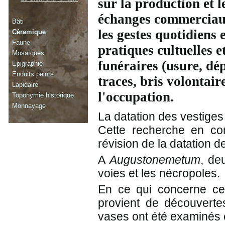
sur la production et l
échanges commerciau
Bâti
les gestes quotidiens e
Céramique
Faune
pratiques cultuelles e
Mosaïques
funéraires (usure, dép
Epigraphie
Enduits peints
traces, bris volontaire
Lapidaire
l'occupation.
Toponymie historique
Monnayage
La datation des vestiges
Cette recherche en con
révision de la datation de
A
Augustonemetum
, de
voies et les nécropoles.
En ce qui concerne ce 
provient de découvert
vases ont été examinés 