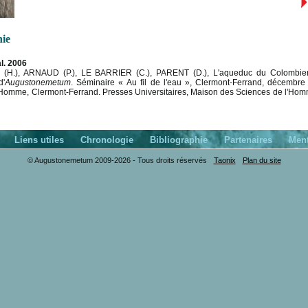
hie
al. 2006
H.), ARNAUD (P.), LE BARRIER (C.), PARENT (D.), L'aqueduc du Colombier 
d'
Augustonemetum
. Séminaire « Au fil de l'eau », Clermont-Ferrand, décembre
'Homme, Clermont-Ferrand. Presses Universitaires, Maison des Sciences de l'Homm
Liens utiles
Chronologie
Bibliographie
Partenaires
Ment
© Augustonemetum 2009-2026 - Tous droits réservés
Taonix
Plan du site