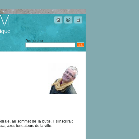
Rechercher
rale, au sommet de la butte. Il s'inscrirait
mus
, axes fondateurs de la ville.