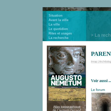
Situation
Avant la ville
La ville
Le quotidien
Rites et usages
La rec
La recherche
PARENT
Inrap | Archéolog
Voir aussi ..
Le forum
Atlas topographique
de Clermont-Ferrand