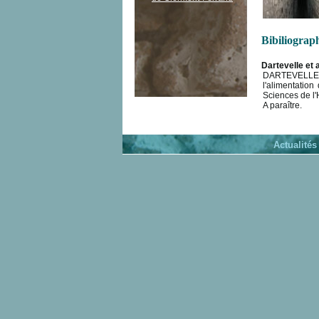
Bibiliograp
Dartevelle et 
DARTEVELLE (
l'alimentation 
Sciences de l
A paraître.
Actualités