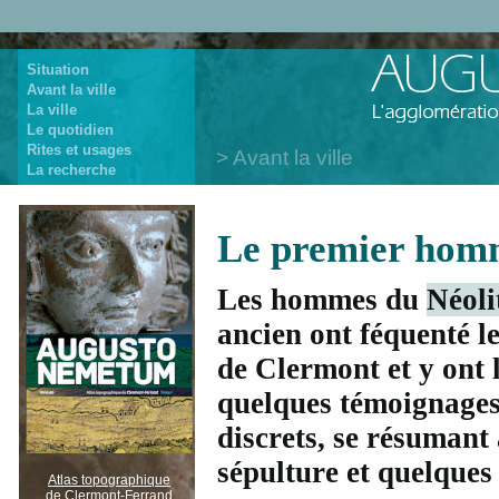
Situation
Avant la ville
La ville
Le quotidien
Rites et usages
Avant la ville
La recherche
Le premier hom
Les hommes du
Néoli
ancien ont féquenté l
de Clermont et y ont 
quelques témoignage
discrets, se résumant
sépulture et quelques 
Atlas topographique
de Clermont-Ferrand