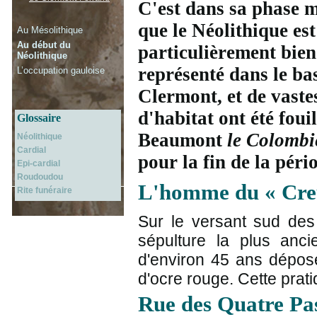
C'est dans sa phase 
que le Néolithique est
Au Mésolithique
Au début du
particulièrement bien
Néolithique
représenté dans le ba
L’occupation gauloise
Clermont, et de vastes
d'habitat ont été fou
Glossaire
Beaumont
le Colombi
Néolithique
Cardial
pour la fin de la péri
Epi-cardial
Roudoudou
L'homme du « Cre
Rite funéraire
Sur le versant sud de
sépulture la plus anc
d'environ 45 ans dépos
d'ocre rouge. Cette pra
Rue des Quatre Pa