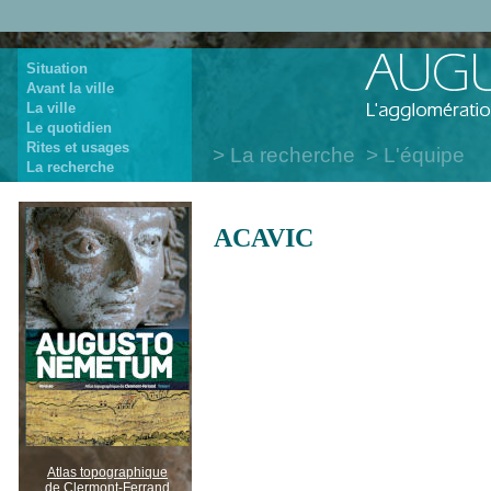
Situation
Avant la ville
La ville
Le quotidien
Rites et usages
La recherche
L'équipe
La recherche
ACAVIC
Atlas topographique
de Clermont-Ferrand