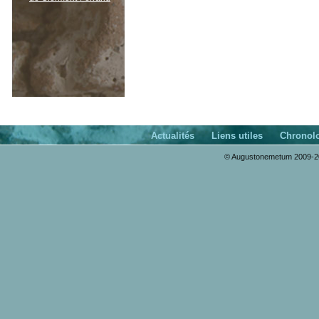
Actualités
Liens utiles
Chronol
© Augustonemetum 2009-20