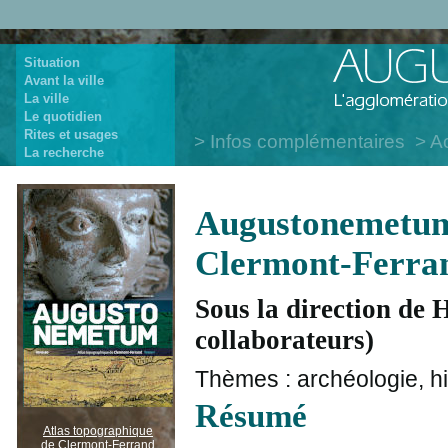
Situation
Avant la ville
La ville
Le quotidien
Rites et usages
Infos complémentaires
Ac
La recherche
Augustonemetum 
Clermont-Ferran
Sous la direction de H
collaborateurs)
Thèmes : archéologie, his
Résumé
Atlas topographique
de Clermont-Ferrand