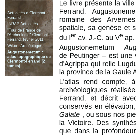
Le livre présente la vill
Ferrand, Augustonemet
Actualités à Clermont-
Ferrand
romaine des Arvernes
INRAP Actualités
spatiale, sa genèse et s
"Tour de France de
er
e
l'Archéologie" Clermont-
du I
av. J.-C. au V
ap. 
Ferrand, février 2011
Augustonemetum –
Aug
Wikio - Archéologie
Augustonemetum :
de Peutinger – est une 
atlas topographique de
Clermont-Ferrand (2
d'Agrippa qui relie Lugd
tomes)
la province de la Gaule A
L'atlas rend compte, à
archéologiques réalisée
Ferrand, et décrit ave
conservés en élévation
Galate-
, ou sous nos pie
la Victoire. Des synthè
que dans la profondeur