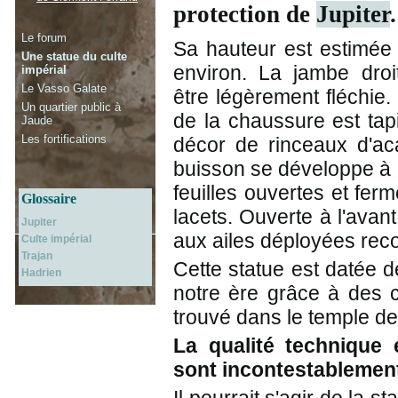
protection de
Jupiter
.
Le forum
Sa hauteur est estimée
Une statue du culte
environ. La jambe droi
impérial
Le Vasso Galate
être légèrement fléchie.
Un quartier public à
de la chaussure est tap
Jaude
Les fortifications
décor de rinceaux d'aca
buisson se développe à pa
feuilles ouvertes et fer
Glossaire
lacets. Ouverte à l'avant
Jupiter
aux ailes déployées recou
Culte impérial
Trajan
Cette statue est datée d
Hadrien
notre ère grâce à des 
trouvé dans le temple de
La qualité technique 
sont incontestablement