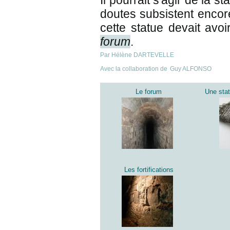
Il pourrait s'agir de la 
doutes subsistent encore
cette statue devait avo
forum
.
Par Hélène DARTEVELLE
Avec la collaboration de
Guy ALFONSO
Le forum
Une stat
Les fortifications