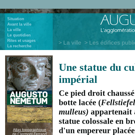
Situation
Avant la ville
La ville
Le quotidien
Rites et usages
La ville
Les édifices publ
La recherche
Une statue du cu
impérial
Ce pied droit chaussé
botte lacée (
Fellstiefel
mulleus)
appartenait 
statue colossale en b
d'un empereur placée
Atlas topographique
de Clermont-Ferrand