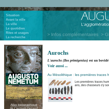
Situation
Avant la ville
La ville
Le quotidien
Rites et usages
Infos complémentaires
G
La recherche
Aurochs
L'aurochs (Bos primigenius)
est un bovidé 
Voir aussi ...
Au Mésolithique : les premières traces
Les premières traces humai
ans, des chasseurs s'y son
Atlas topographique
de Clermont-Ferrand