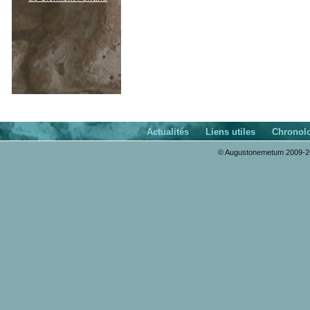
Actualités
Liens utiles
Chronol
© Augustonemetum 2009-20