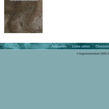
Actualités
Liens utiles
Chronol
© Augustonemetum 2009-20