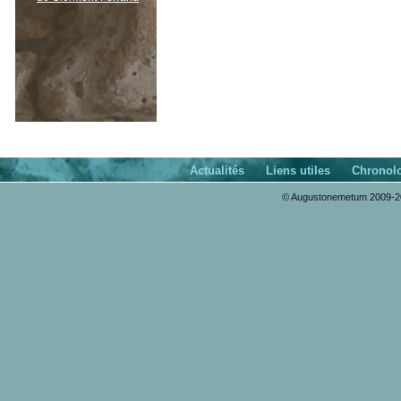
Actualités
Liens utiles
Chronol
© Augustonemetum 2009-20