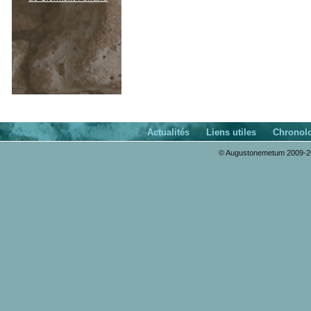
Actualités
Liens utiles
Chronol
© Augustonemetum 2009-20