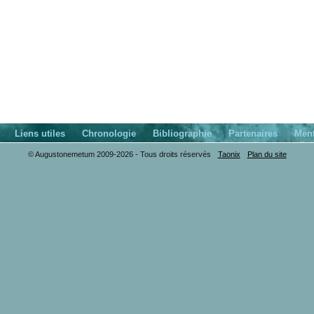
Liens utiles
Chronologie
Bibliographie
Partenaires
Ment
© Augustonemetum 2009-2026 - Tous droits réservés
Taonix
Plan du site