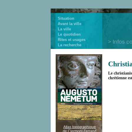
Situation
Avant la ville
La ville
Le quotidien
Rites et usages
Infos c
La recherche
Christi
Le christiani
chrétienne es
Atlas topographique
de Clermont-Ferrand