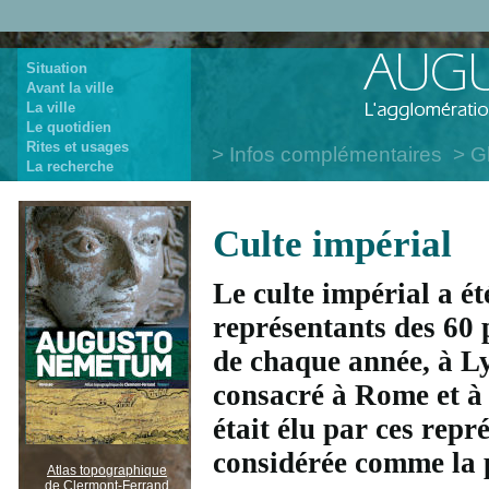
Situation
Avant la ville
La ville
Le quotidien
Rites et usages
Infos complémentaires
G
La recherche
Culte impérial
Le culte impérial
a ét
représentants des 60 
de chaque année, à Ly
consacré à Rome et à
était élu par ces repr
considérée comme la 
Atlas topographique
de Clermont-Ferrand