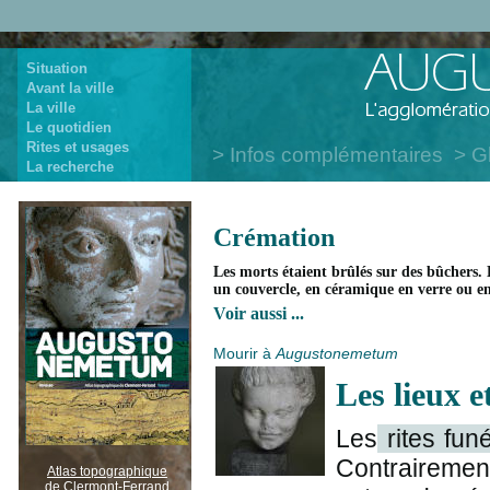
Situation
Avant la ville
La ville
Le quotidien
Rites et usages
Infos complémentaires
G
La recherche
Crémation
Les morts étaient brûlés sur des bûchers. D
un couvercle, en céramique en verre ou e
Voir aussi ...
Mourir à
Augustonemetum
Les lieux e
Les
rites fun
Contrairement
Atlas topographique
de Clermont-Ferrand