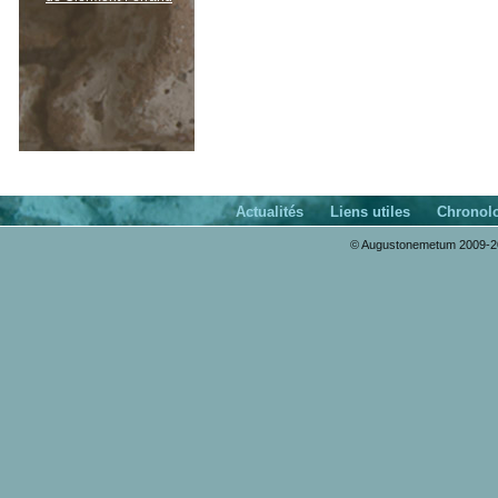
Actualités
Liens utiles
Chronol
© Augustonemetum 2009-20