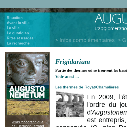
Situation
Avant la ville
La ville
Le quotidien
Rites et usages
Infos complémentaires
G
La recherche
Frigidarium
Partie des thermes où se trouvent les bass
Voir aussi ...
Les thermes de Royat/Chamalières
En 2009, l'
l'ordre du j
d'
Augustone
est entrepris
Atlas topographique
de Clermont-Ferrand