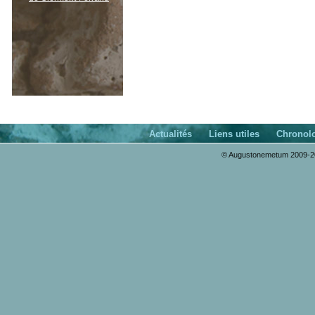
Actualités
Liens utiles
Chronol
© Augustonemetum 2009-20