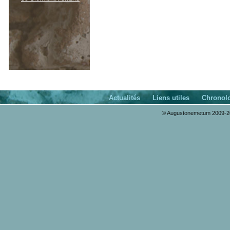
Actualités
Liens utiles
Chronol
© Augustonemetum 2009-20