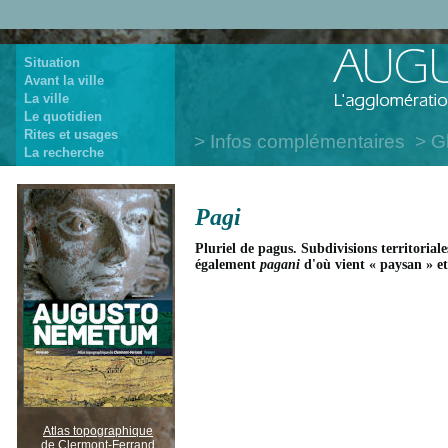
Situation
Avant la ville
La ville
Le quotidien
Rites et usages
Infos complémentaires
G
La recherche
Pagi
Pluriel de pagus. Subdivisions territorial
également
pagani
d'où vient « paysan » et
Atlas topographique
de Clermont-Ferrand