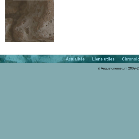
Actualités
Liens utiles
Chronol
© Augustonemetum 2009-20