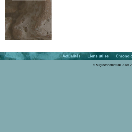
Actualités
Liens utiles
Chronol
© Augustonemetum 2009-20