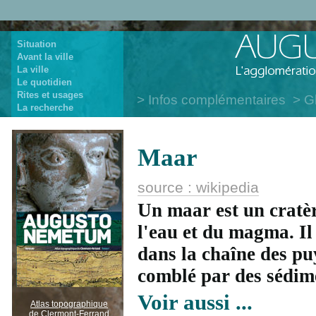
Situation
Avant la ville
La ville
Le quotidien
Rites et usages
Infos complémentaires
G
La recherche
Maar
source : wikipedia
Un
maar
est un cratè
l'eau et du magma. Il
dans la chaîne des pu
comblé par des sédim
Voir aussi ...
Atlas topographique
de Clermont-Ferrand