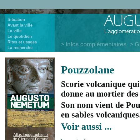
Situation
Avant la ville
La ville
Le quotidien
Rites et usages
Infos complémentaires
G
La recherche
Pouzzolane
Scorie volcanique qu
donne au mortier des
Son nom vient de Pouz
en sables volcaniques
Voir aussi ...
Atlas topographique
de Clermont-Ferrand