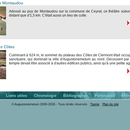
de Montaudou
Adossé au puy de Montaudou sur la commune de Ceyrat, ce théâtre suburbain
distant que d'1,5 km. C'était aussi un lieu de culte.
es Côtes
Culminant à 624 m, le sommet du plateau des Côtes de Clermont était occu
sanctuaire, qui dominait la ville d'
Augustonemetum
au nord. Découvert par 
temple devait être associé à d'autres édifices publics, ainsi qu'à une petite
Liens utiles
Chronologie
Bibliographie
Partenaires
Ment
© Augustonemetum 2009-2026 - Tous droits réservés
Taonix
Plan du site