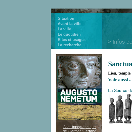
Situation
Avant la ville
La ville
Le quotidien
Rites et usages
Infos c
La recherche
Sanctua
Lieu, temple 
Voir aussi ..
La Source d
Atlas topographique
de Clermont-Ferrand