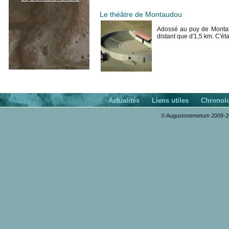
Le théâtre de Montaudou
Adossé au puy de Montaud
distant que d'1,5 km. C'éta
Actualités
Liens utiles
Chronol
© Augustonemetum 2009-20