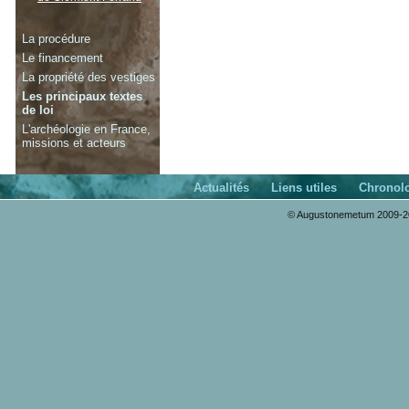
La procédure
Le financement
La propriété des vestiges
Les principaux textes
de loi
L'archéologie en France,
missions et acteurs
Actualités
Liens utiles
Chronol
© Augustonemetum 2009-20