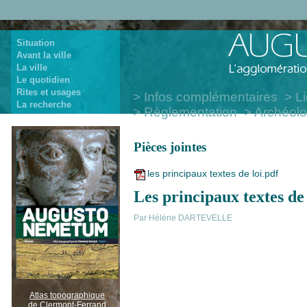
Situation
Avant la ville
La ville
Le quotidien
Rites et usages
Infos complémentaires
Li
La recherche
Règlementation
Archéolo
Pièces jointes
les principaux textes de loi.pdf
Les principaux textes de 
Par Hélène DARTEVELLE
Atlas topographique
de Clermont-Ferrand