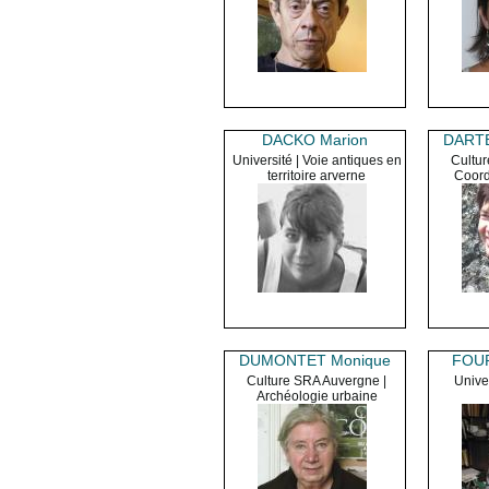
DACKO Marion
DARTE
Université | Voie antiques en
Cultu
territoire arverne
Coord
DUMONTET Monique
FOUR
Culture SRA Auvergne |
Unive
Archéologie urbaine