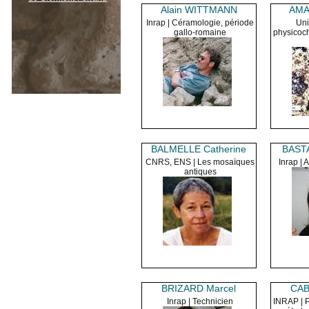
Alain WITTMANN
AMA
Inrap | Céramologie, période
Uni
gallo-romaine
physicoc
BALMELLE Catherine
BAST
CNRS, ENS | Les mosaïques
Inrap | 
antiques
BRIZARD Marcel
CAB
Inrap | Technicien
INRAP | 