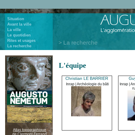
Situation
Avant la ville
La ville
Le quotidien
Rites et usages
La recherche
La recherche
L'équipe
Christian LE BARRIER
Gu
Inrap | Archéologie du bâti
Inrap | A
r
Atlas topographique
de Clermont-Ferrand