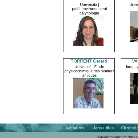
Université |
Unive
paléoenvironnement
palynologie
TORRENT Gérard
VA
Université | Etude
Inrap |
physicochimique des mortiers
antiques
Actualités
Liens utiles
Chronol
© Augustonemetum 2009-20