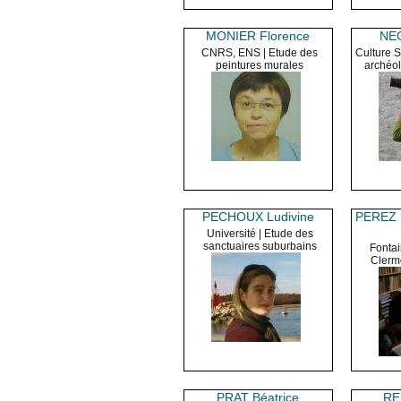
MONIER Florence
NE
CNRS, ENS | Etude des
Culture 
peintures murales
archéol
PECHOUX Ludivine
PEREZ
Université | Etude des
sanctuaires suburbains
Fontai
Clerm
PRAT Béatrice
RE