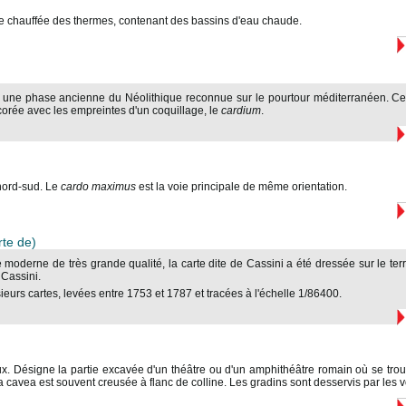
tie chauffée des thermes, contenant des bassins d'eau chaude.
t une phase ancienne du Néolithique reconnue sur le pourtour méditerranéen. Cet
rée avec les empreintes d'un coquillage, le
cardium
.
nord-sud. Le
cardo
maximus
est la voie principale de même orientation.
te de)
 moderne de très grande qualité, la carte dite de Cassini a été dressée sur le terr
Cassini.
usieurs cartes, levées entre 1753 et 1787 et tracées à l'échelle 1/86400.
eux. Désigne la partie excavée d'un théâtre ou d'un amphithéâtre romain où se trou
a cavea est souvent creusée à flanc de colline. Les gradins sont desservis par les v