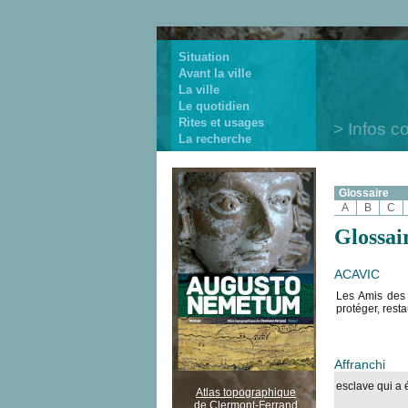
Situation
Avant la ville
La ville
Le quotidien
Rites et usages
Infos c
La recherche
Glossaire
A
B
C
Glossai
ACAVIC
Les Amis des 
protéger, rest
Affranchi
esclave qui a é
Atlas topographique
de Clermont-Ferrand