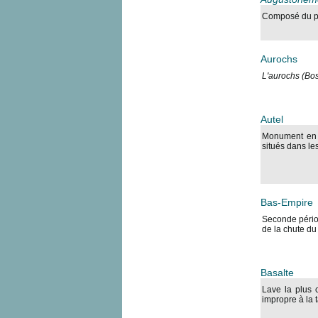
Composé du pré
Aurochs
L'aurochs (Bos
Autel
Monument en p
situés dans le
Bas-Empire
Seconde périod
de la chute du
Basalte
Lave la plus 
impropre à la 