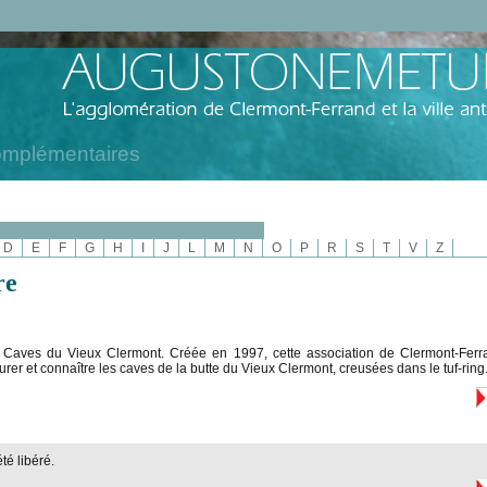
omplémentaires
D
E
F
G
H
I
J
L
M
N
O
P
R
S
T
V
Z
re
Caves du Vieux Clermont. Créée en 1997, cette association de Clermont-Ferran
aurer et connaître les caves de la butte du Vieux Clermont, creusées dans le tuf-ring
té libéré.