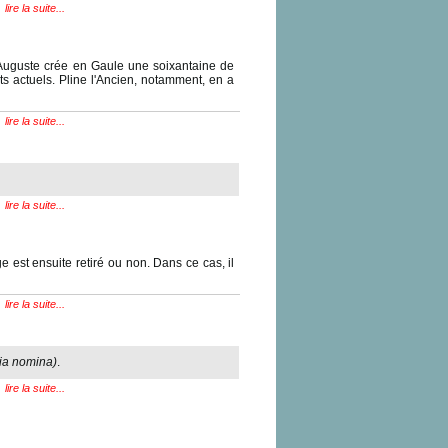
lire la suite...
e. Auguste crée en Gaule une soixantaine de
s actuels. Pline l'Ancien, notamment, en a
lire la suite...
lire la suite...
e est ensuite retiré ou non. Dans ce cas, il
lire la suite...
ria nomina)
.
lire la suite...