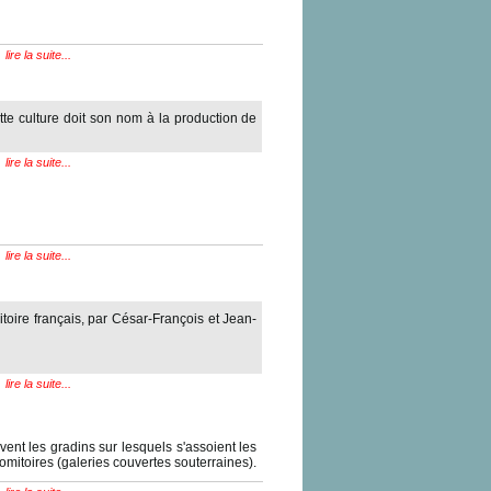
lire la suite...
te culture doit son nom à la production de
lire la suite...
lire la suite...
itoire français, par César-François et Jean-
lire la suite...
vent les gradins sur lesquels s'assoient les
omitoires (galeries couvertes souterraines).