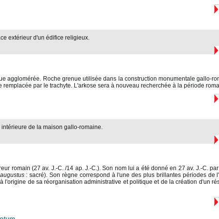
ce extérieur d'un édifice religieux.
ue agglomérée. Roche grenue utilisée dans la construction monumentale gallo-rom
 remplacée par le trachyte. L'arkose sera à nouveau recherchée à la période rom
r intérieure de la maison gallo-romaine.
ur romain (27 av. J.-C. /14 ap. J.-C.). Son nom lui a été donné en 27 av. J.-C. par
augustus
: sacré). Son règne correspond à l'une des plus brillantes périodes de 
t à l'origine de sa réorganisation administrative et politique et de la création d'un 
etum