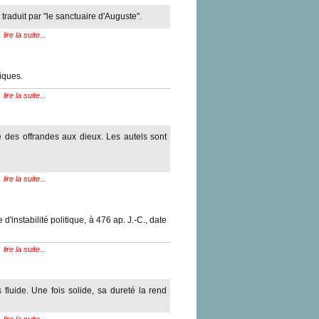
traduit par "le sanctuaire d'Auguste".
lire la suite...
iques.
lire la suite...
 des offrandes aux dieux. Les autels sont
lire la suite...
instabilité politique, à 476 ap. J.-C., date
lire la suite...
fluide. Une fois solide, sa dureté la rend