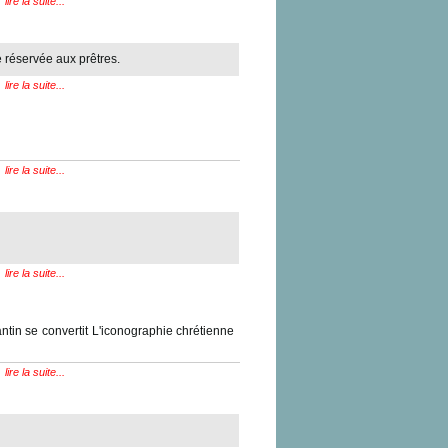
lire la suite...
e réservée aux prêtres.
lire la suite...
lire la suite...
lire la suite...
ntin se convertit L'iconographie chrétienne
lire la suite...