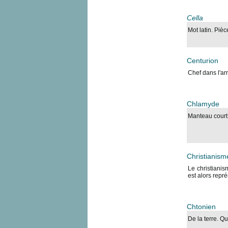
Cella
Mot latin. Pièc
Centurion
Chef dans l'a
Chlamyde
Manteau court 
Christianism
Le christianis
est alors repr
Chtonien
De la terre. Qu