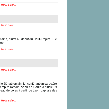
lire la suite...
lire la suite...
aine, plutôt au début du Haut-Empire. Elle
ane.
lire la suite...
lire la suite...
 le Sénat romain, lui conférant un caractère
l'empire romain. Venu en Gaule à plusieurs
réseau de voies à partir de Lyon, capitale des
lire la suite...