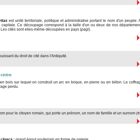
vitas
est unité territoriale, politique et administrative portant le nom d'un peupl
r capitale. Ce découpage correspond à la taille d'un ou deux de nos département
e. Les cités sont elles-même découpées en pays (
pagi
).
issant du droit de cité dans l'Antiquité.
cintre
 en bois sur lequel on construit un arc en brique, en pierre ou en béton. Le coffrag
frage perdu.
nom pour le citoyen romain, qui porte un prénom, un nom de famille et un surnom
(t
u
cloaca
:
grand égout souterrain en forme de galerie.