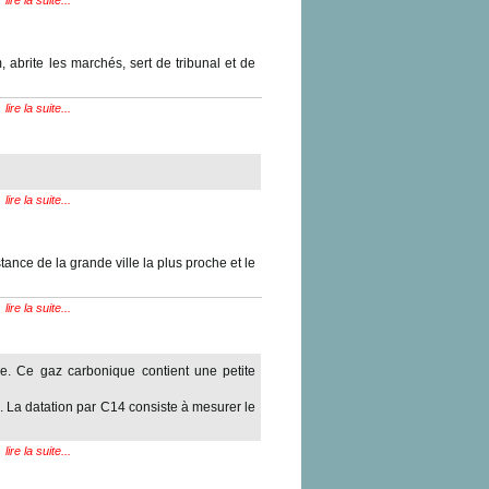
lire la suite...
, abrite les marchés, sert de tribunal et de
lire la suite...
lire la suite...
tance de la grande ville la plus proche et le
lire la suite...
ne. Ce gaz carbonique contient une petite
s. La datation par C14 consiste à mesurer le
lire la suite...