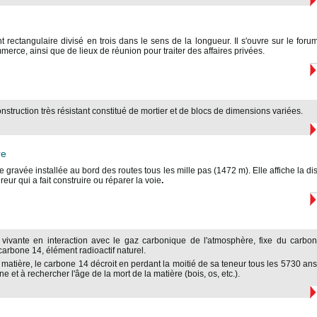
 rectangulaire divisé en trois dans le sens de la longueur. Il s'ouvre sur le forum
erce, ainsi que de lieux de réunion pour traiter des affaires privées.
nstruction très résistant constitué de mortier et de blocs de dimensions variées.
re
 gravée installée au bord des routes tous les mille pas (1472 m). Elle affiche la dis
eur qui a fait construire ou réparer la voie
.
 vivante en interaction avec le gaz carbonique de l'atmosphère, fixe du carbo
carbone 14, élément radioactif naturel.
a matière, le carbone 14 décroit en perdant la moitié de sa teneur tous les 5730 an
e et à rechercher l'âge de la mort de la matière (bois, os, etc.).