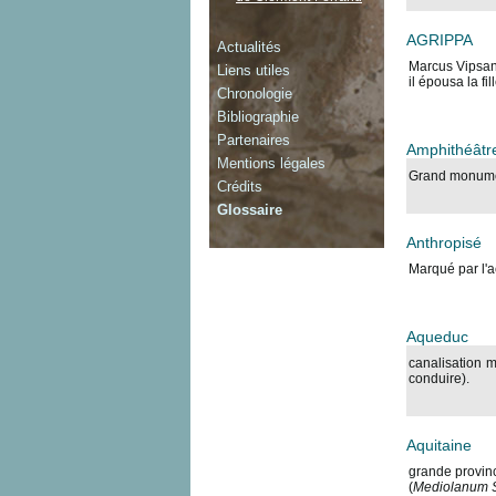
AGRIPPA
Actualités
Marcus Vipsani
Liens utiles
il épousa la fi
Chronologie
Bibliographie
Partenaires
Amphithéâtr
Mentions légales
Grand monument
Crédits
Glossaire
Anthropisé
Marqué par l'a
Aqueduc
canalisation m
conduire).
Aquitaine
grande provinc
(
Mediolanum 