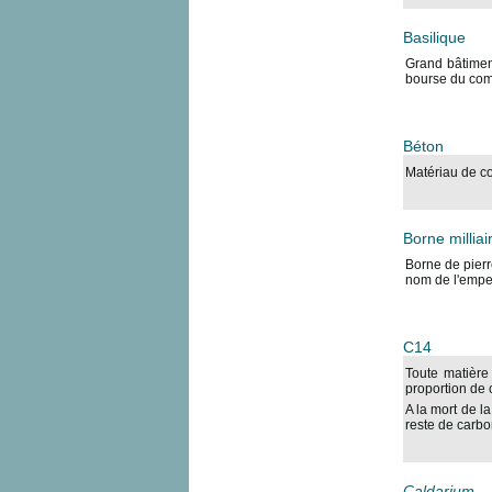
Basilique
Grand bâtiment
bourse du comm
Béton
Matériau de co
Borne milliai
Borne de pierre
nom de l'emper
C14
Toute matière
proportion de 
A la mort de l
reste de carbon
Caldarium