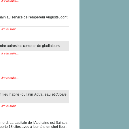
lire la suite...
main au service de l'empereur Auguste, dont
lire la suite...
tre autres les combats de gladiateurs.
lire la suite...
lire la suite...
 lieu habité (du latin
Aqua
, eau et
ducere
,
lire la suite...
nord. La capitale de l'Aquitaine est Saintes
mporte 18 cités avec à leur tête un chef-lieu :