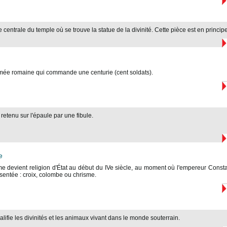
e centrale du temple où se trouve la statue de la divinité. Cette pièce est en princip
rmée romaine qui commande une centurie (cent soldats).
retenu sur l'épaule par une fibule.
e
me devient religion d'État au début du IVe siècle, au moment où l'empereur Consta
ésentée : croix, colombe ou chrisme.
alifie les divinités et les animaux vivant dans le monde souterrain.