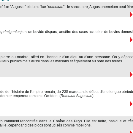
fixe "Auguste" et du suffixe "
nemetum
" : le sanctuaire, Augustonemetum peut être 
 primigenius)
est un bovidé disparu, ancêtre des races actuelles de bovins domest
ierre ou marbre, offert en l'honneur d'un dieu ou d'une personne. On y dépose
s lieux publics mais aussi dans les maisons et également au bord des routes.
e de l'histoire de l'empire romain, de 235 marquant le début d'une longue période d'
 dernier empereur romain d'Occident (
Romulus Augustule
).
couramment rencontrée dans la Chaîne des Puys. Elle est noire, basique et très 
taille, cependand des blocs sont utlisés comme moellons.