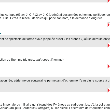
us Agrippa (63 av. J.-C. / 12 av. J.-C.), général des armées et homme politique ro
lle Julia. Il créa le réseau de voies qui porte son nom, à la demande d'Auguste.
e
 de spectacle de forme ovale (appelée aussi « les arènes ») où se déroulaient en
ction de l'homme (du grec,
anthropos
: l'homme)
açonnée, aérienne ou souterraine permettant d'acheminer l'eau d'une source à un
e impériale ou militaire qui s'étend des Pyrénées au sud-ouest jusqu'à la Loire au 
Santonum
), puis Bordeaux (
Burdigala
) au IIIe siècle. Le territoire de l'Aquitaine co