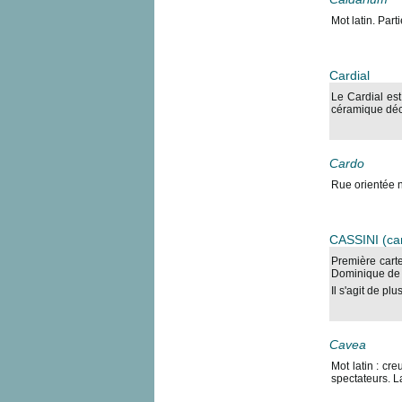
Mot latin. Par
Cardial
Le Cardial es
céramique déco
Cardo
Rue orientée 
CASSINI (car
Première carte
Dominique de 
Il s'agit de pl
Cavea
Mot latin : cr
spectateurs. L