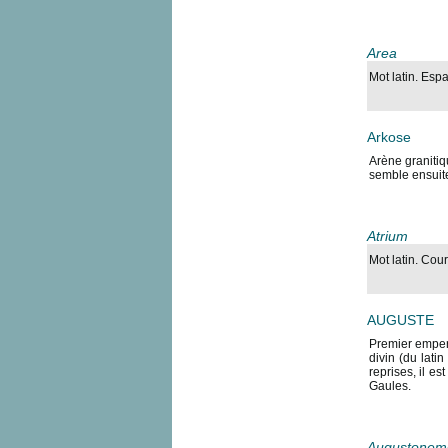
Area
Mot latin. Espa
Arkose
Arène granitiq
semble ensuite
Atrium
Mot latin. Cou
AUGUSTE
Premier empere
divin (du latin
reprises, il es
Gaules.
Augustonem