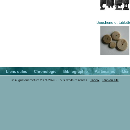
Boucherie et tablett
Liens utiles
Chronologie
Bibliographie
Partenaires
Ment
© Augustonemetum 2009-2026 - Tous droits réservés
Taonix
Plan du site