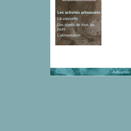
Les activités artisanales
La vaisselle
Les objets de tous les
jours
L’alimentation
Actualités