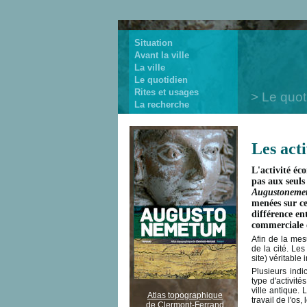
Situation
Avant la ville
La ville
Le quotidien
Rites et usages
Le quot
La recherche
Les acti
L'activité éc
pas aux seuls
Augustoneme
menées sur ce 
différence en
commerciale e
Afin de la mesu
de la cité. Les
site) véritable 
Plusieurs ind
type d'activité
ville antique. 
Atlas topographique
travail de l'os, 
de Clermont-Ferrand