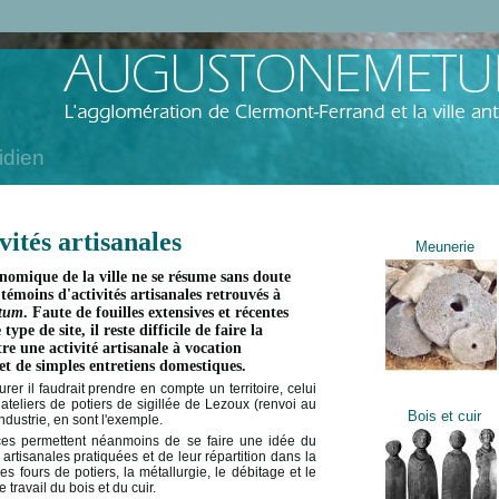
idien
vités artisanales
Meunerie
onomique de la ville ne se résume sans doute
 témoins d'activités artisanales retrouvés à
tum
. Faute de fouilles extensives et récentes
type de site, il reste difficile de faire la
tre une activité artisanale à vocation
t de simples entretiens domestiques.
rer il faudrait prendre en compte un territoire, celui
 ateliers de potiers de sigillée de Lezoux (renvoi au
Bois et cuir
industrie, en sont l'exemple.
ices permettent néanmoins de se faire une idée du
s artisanales pratiquées et de leur répartition dans la
Les fours de potiers, la métallurgie, le débitage et le
le travail du bois et du cuir.