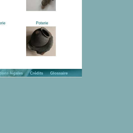
erie
Poterie
ions légales
Crédits
Glossaire