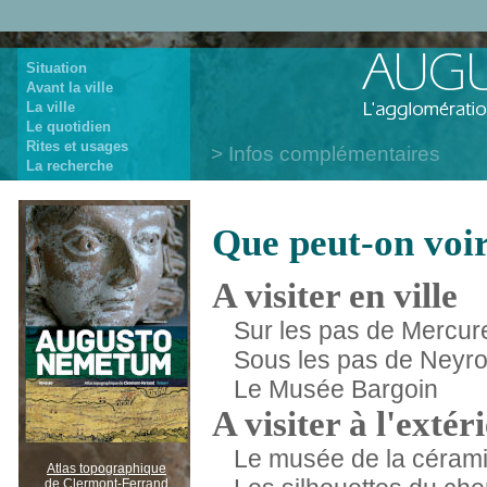
Situation
Avant la ville
La ville
Le quotidien
Rites et usages
Infos complémentaires
La recherche
Que peut-on voir
A visiter en ville
Sur les pas de Mercur
Sous les pas de Neyr
Le Musée Bargoin
A visiter à l'extér
Le musée de la céram
Atlas topographique
de Clermont-Ferrand