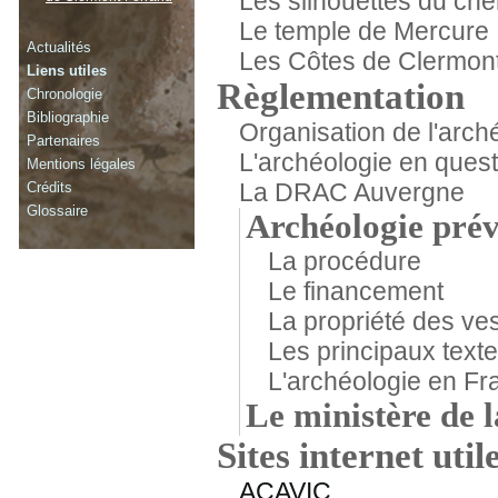
Les silhouettes du che
Le temple de Mercure
Actualités
Les Côtes de Clermon
Liens utiles
Règlementation
Chronologie
Bibliographie
Organisation de l'arch
Partenaires
L'archéologie en quest
Mentions légales
La DRAC Auvergne
Crédits
Glossaire
Archéologie prév
La procédure
Le financement
La propriété des ve
Les principaux texte
L'archéologie en Fr
Le ministère de l
Sites internet util
ACAVIC