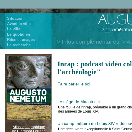
Situation
Avant la ville
La ville
Le quotidien
Rites et usages
Infos complémentaires
Ac
La recherche
Inrap : podcast vidéo co
l'archéologie"
Faire parler le sol
Le siège de Maastricht
Une fouille de l'Inrap, préalable à un grand cha
des armées de Louis XIV.
Un camp militaire de Louis XIV redécouv
Atlas topographique
Une découverte exceptionnelle à Saint-Germain
de Clermont-Ferrand