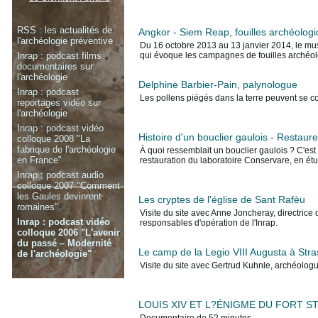
RSS : les actualités de
Angkor - Siem Reap, fouilles archéolo
l'archéologie préventive
Du 16 octobre 2013 au 13 janvier 2014, le musé
Inrap : podcast films
qui évoque les campagnes de fouilles archéo
documentaires sur
l'archéologie
Delphine Barbier-Pain, palynologue
Inrap : podcast
Les pollens piégés dans la terre peuvent se 
reportages vidéo sur
l'archéologie
Inrap : podcast vidéo
Histoire d'un bouclier gaulois - Restau
colloque 2008 "La
fabrique de l'archéologie
À quoi ressemblait un bouclier gaulois ? C'es
en France"
restauration du laboratoire Conservare, en étu
Inrap : podcast audio
colloque 2007 "Comment
les Gaules devinrent
Les cryptes de l'église de Sant Rafèu
romaines"
Visite du site avec Anne Joncheray, directri
Inrap : podcast vidéo
responsables d'opération de l'Inrap.
colloque 2006 "L'avenir
du passé – Modernité
Le camp de la Legio VIII Augusta à Str
de l'archéologie"
Visite du site avec Gertrud Kuhnle, archéologu
LOUIS XIV ET L?ÉNIGME DU FORT ST S