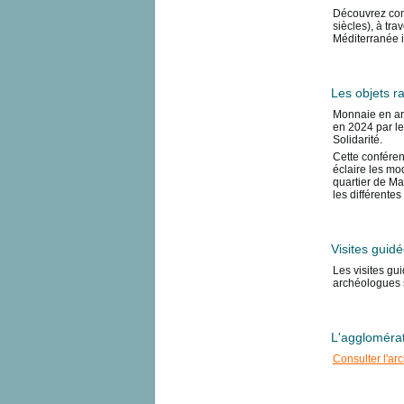
Découvrez com
siècles), à tr
Méditerranée 
Les objets ra
Monnaie en arg
en 2024 par le
Solidarité.
Cette conféren
éclaire les mo
quartier de Mat
les différentes
Visites guid
Les visites gu
archéologues s
L'agglomérat
Consulter l'ar