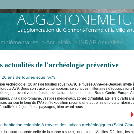
omplémentaires
Actualités
INRAP Actualités
s actualités de l'archéologie préventive
 20 ans de fouilles sous l'A79
ion Archéologie ! 20 ans de fouilles sous l?A79, le musée Anne-de-Beaujeu invite 
autoroute A79. Sous son tracé contemporain, ce sont des millénaires d?occupations 
héologie préventive menées lors de la transformation de la Route Centre-Europe At
ques, villa gallo-romaine, vestiges médiévaux, zones d?habitat, ateliers d?artisans, 
ses au jour le long de l?A79, l?exposition raconte une autre histoire du territoire
sé, cultivé et façonné ces paysages, bien avant nous.
ne habitation coloniale à travers des indices archéologiques (Saint-Cla
e du tabac, succède celle de la canne à sucre, l'or roux des Antilles. Dès lors, les h