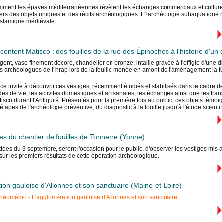
ment les épaves méditerranéennes révèlent les échanges commerciaux et culturels 
avers des objets uniques et des récits archéologiques. L?archéologie subaquatique 
islamique médiévale.
content Matisco : des fouilles de la rue des Épinoches à l'histoire d'un 
ent, vase finement décoré, chandelier en bronze, intaille gravée à l'effigie d'une d
s archéologues de l'Inrap lors de la fouille menée en amont de l'aménagement la 
ce invite à découvrir ces vestiges, récemment étudiés et stabilisés dans le cadre d
des de vie, les activités domestiques et artisanales, les échanges ainsi que les tr
isco durant l'Antiquité. Présentés pour la première fois au public, ces objets témoign
 étapes de l'archéologie préventive, du diagnostic à la fouille jusqu'à l'étude scienti
ées du chantier de fouilles de Tonnerre (Yonne)
idées du 3 septembre, seront l'occasion pour le public, d'observer les vestiges mis 
ur les premiers résultats de cette opération archéologique.
ion gauloise d'Allonnes et son sanctuaire (Maine-et-Loire)
chéomémo - L'agglomération gauloise d'Allonnes et son sanctuaire