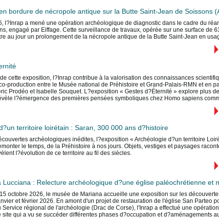
en bordure de nécropole antique sur la Butte Saint-Jean de Soissons (
6, l?Inrap a mené une opération archéologique de diagnostic dans le cadre du ré
ns, engagé par Eiffage. Cette surveillance de travaux, opérée sur une surface de
re au jour un prolongement de la nécropole antique de la Butte Saint-Jean en usage
rnité
de cette exposition, l?Inrap contribue à la valorisation des connaissances scientifi
co-production entre le Musée national de Préhistoire et Grand-Palais-RMN et en pa
éric Prodéo et Isabelle Souquet. L?exposition « Gestes d?Éternité » explore plus d
 révèle l?émergence des premières pensées symboliques chez Homo sapiens comm
?un territoire loirétain : Saran, 300 000 ans d?histoire
couvertes archéologiques inédites, l?exposition « Archéologie d?un territoire Loiré
remonter le temps, de la Préhistoire à nos jours. Objets, vestiges et paysages raco
lent l?évolution de ce territoire au fil des siècles.
 Lucciana : Relecture archéologique d?une église paléochrétienne et 
u 15 octobre 2026, le musée de Mariana accueille une exposition sur les découvertes
nvier et février 2026. En amont d'un projet de restauration de l'église San Parteo por
u Service régional de l'archéologie (Drac de Corse), l'Inrap a effectué une opératio
 site qui a vu se succéder différentes phases d?occupation et d?aménagements a