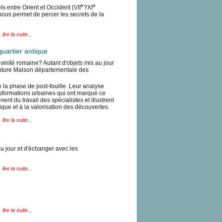
e
e
entre Orient et Occident (VII
?XI
nous permet de percer les secrets de la
lire la suite...
quartier antique
ivinité romaine? Autant d'objets mis au jour
future Maison départementale des
e la phase de post-fouille. Leur analyse
ansformations urbaines qui ont marqué ce
ent du travail des spécialistes et illustrent
fique et à la valorisation des découvertes.
lire la suite...
au jour et d'échanger avec les
lire la suite...
lire la suite...