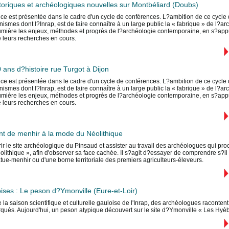
oriques et archéologiques nouvelles sur Montbéliard (Doubs)
ce est présentée dans le cadre d'un cycle de conférences. L?ambition de ce cycle d
ismes dont l?Inrap, est de faire connaître à un large public la « fabrique » de l?arc
umière les enjeux, méthodes et progrès de l?archéologie contemporaine, en s?appu
e leurs recherches en cours.
 ans d?histoire rue Turgot à Dijon
ce est présentée dans le cadre d'un cycle de conférences. L?ambition de ce cycle d
ismes dont l?Inrap, est de faire connaître à un large public la « fabrique » de l?arc
umière les enjeux, méthodes et progrès de l?archéologie contemporaine, en s?appu
e leurs recherches en cours.
t de menhir à la mode du Néolithique
r le site archéologique du Pinsaud et assister au travail des archéologues qui pr
ithique », afin d'observer sa face cachée. Il s?agit d?essayer de comprendre s?il n'e
tatue-menhir ou d'une borne territoriale des premiers agriculteurs-éleveurs.
ises : Le peson d?Ymonville (Eure-et-Loir)
 la saison scientifique et culturelle gauloise de l'Inrap, des archéologues racontent
rqués. Aujourd'hui, un peson atypique découvert sur le site d?Ymonville « Les Hyèb