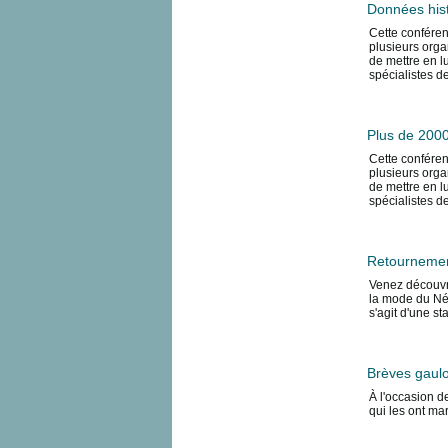
Données hist
Cette conféren
plusieurs organ
de mettre en l
spécialistes d
Plus de 2000
Cette conféren
plusieurs organ
de mettre en l
spécialistes d
Retournemen
Venez découvri
la mode du Néol
s'agit d'une s
Brèves gaulo
À l'occasion de
qui les ont ma