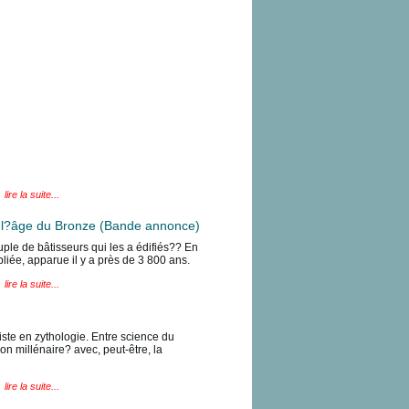
lire la suite...
de l?âge du Bronze (Bande annonce)
le de bâtisseurs qui les a édifiés?? En
liée, apparue il y a près de 3 800 ans.
lire la suite...
liste en zythologie. Entre science du
n millénaire? avec, peut-être, la
lire la suite...