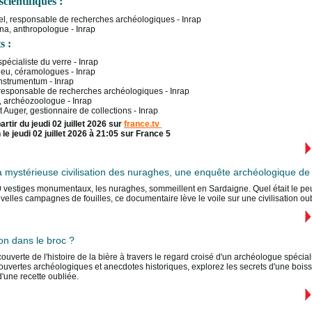
scientifiques :
el, responsable de recherches archéologiques - Inrap
na, anthropologue - Inrap
s :
pécialiste du verre - Inrap
eu, céramologues - Inrap
nstrumentum - Inrap
 responsable de recherches archéologiques - Inrap
, archéozoologue - Inrap
 Auger, gestionnaire de collections - Inrap
artir du jeudi 02 juillet 2026 sur
france.tv
n le jeudi 02 juillet 2026 à 21:05 sur France 5
a mystérieuse civilisation des nuraghes, une enquête archéologique 
vestiges monumentaux, les nuraghes, sommeillent en Sardaigne. Quel était le peup
velles campagnes de fouilles, ce documentaire lève le voile sur une civilisation oub
on dans le broc ?
couverte de l'histoire de la bière à travers le regard croisé d'un archéologue spécia
uvertes archéologiques et anecdotes historiques, explorez les secrets d'une boisso
'une recette oubliée.