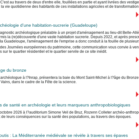
 C'est au travers de deux d'entre elle, fouillées en partie et ayant livrées des vest
r la vie quotidienne des habitants de ces installations agricoles et de transformatio
Archéologie d'une habitation-sucrerie (Guadeloupe)
agnostic archéologique préalable à un projet d'aménagement au lieu-dit Belle-Allé
rmis la (re)découverte d'une vaste habitation sucrerie. Depuis 2022, et après prescri
 la Guadeloupe, l'aménagement de l'emprise a donc conduit à la fouille de plusieurs
des Journées européennes du patrimoine, cette communication vous convie à venir 
sur le quartier résidentiel et le quartier servile de ce site inédit.
âge du bronze
, archéologue à l?Inrap, présentera la baie du Mont Saint-Michel à l?âge du Bronze
 Vains, dans le cadre de la Fête de la science.
és de santé en archéologie et leurs marqueurs anthropobiologiques
octobre 2026 à l?auditorium Simone Veil de Bruz, Rozenn Colleter archéo-anthropo
t de leurs conséquences sur la santé des populations, au travers des époques.
outis : La Méditerranée médiévale se révèle à travers ses épaves