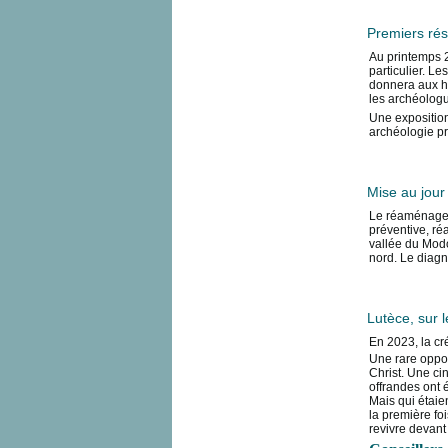
Premiers rés
Au printemps 2
particulier. L
donnera aux ha
les archéologue
Une exposition
archéologie pré
Mise au jour
Le réaménagem
préventive, ré
vallée du Modo
nord. Le diagn
Lutèce, sur 
En 2023, la cr
Une rare oppor
Christ. Une ci
offrandes ont é
Mais qui étaie
la première fo
revivre devant