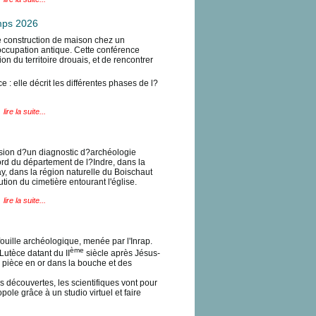
emps 2026
e construction de maison chez un
 occupation antique. Cette conférence
 du territoire drouais, et de rencontrer
: elle décrit les différentes phases de l?
lire la suite...
asion d?un diagnostic d?archéologie
ord du département de l?Indre, dans la
, dans la région naturelle du Boischaut
tion du cimetière entourant l'église.
lire la suite...
fouille archéologique, menée par l'Inrap.
ème
Lutèce datant du II
siècle après Jésus-
e pièce en or dans la bouche et des
rs découvertes, les scientifiques vont pour
ole grâce à un studio virtuel et faire