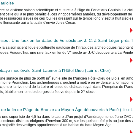
auloise
e sa dixième saison scientifique et culturelle à l'âge du Fer et aux Gaulois. La civi
nt celle qui a le plus bénéficié, ces vingt dernières années, du développement de l
e ressources issues de ces fouilles dressant sur le temps long ? sept à huit siècles ?
florissante qui a fait pâlir d'envie Jules César.
ises : Une faux en fer datée du Ve siècle av. J.-C. à Saint-Léger-près
 la saison scientifique et culturelle gauloise de l'Inrap, des archéologues racontent
e
rqués. Aujourd'hui, une rare faux en fer du V
siècle av. J.-C découverte à La Poin
'abbaye médiévale Saint-Laumer à l'Hôtel-Dieu (Loir-et-Cher)
2
e une surface de plus de 6500 m
sur le site de l?ancien Hôtel-Dieu de Blois, en amon
rimoine Promotion. Les archéologues cherchent à mettre en évidence la formation
ix, entre la rive nord de la Loire et le sud du château royal, dans l?emprise de l?
e
s, établie non loin des berges du fleuve depuis le X
siècle.
 de la fin de l?âge du Bronze au Moyen Âge découverts à Pacé (Ille-et-
llé une superficie de 4,6 ha dans le cadre d?un projet d?aménagement d?une ZAC au 
secteurs distincts éloignés d?environ 300 m, sur lesquels ont été mis au jour des v
 majorité des vestiges appartiennent à un habitat du haut Moyen Âge.