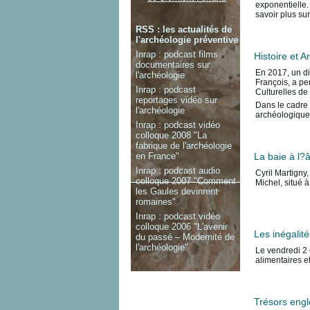
exponentielle.
savoir plus su
RSS : les actualités de
l'archéologie préventive
Inrap : podcast films
Histoire et 
documentaires sur
En 2017, un di
l'archéologie
François, a pe
Inrap : podcast
Culturelles de
reportages vidéo sur
Dans le cadre 
l'archéologie
archéologiques 
Inrap : podcast vidéo
colloque 2008 "La
fabrique de l'archéologie
en France"
La baie à l?
Inrap : podcast audio
Cyril Martigny
colloque 2007 "Comment
Michel, situé à
les Gaules devinrent
romaines"
Inrap : podcast vidéo
colloque 2006 "L'avenir
Les inégalit
du passé – Modernité de
l'archéologie"
Le vendredi 2 
alimentaires e
Trésors engl