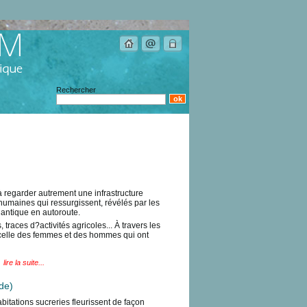
Rechercher
à regarder autrement une infrastructure
humaines qui ressurgissent, révélés par les
lantique en autoroute.
traces d?activités agricoles... À travers les
 : celle des femmes et des hommes qui ont
lire la suite...
ude)
abitations sucreries fleurissent de façon