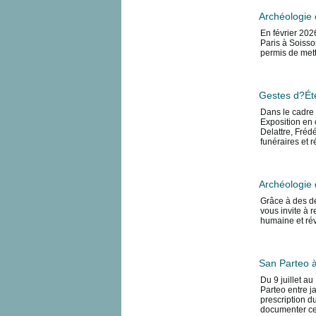
Archéologie 
En février 202
Paris à Soisso
permis de mett
Gestes d?Éte
Dans le cadre 
Exposition en 
Delattre, Fréd
funéraires et
Archéologie d
Grâce à des dé
vous invite à 
humaine et révè
San Parteo à
Du 9 juillet a
Parteo entre ja
prescription d
documenter ce