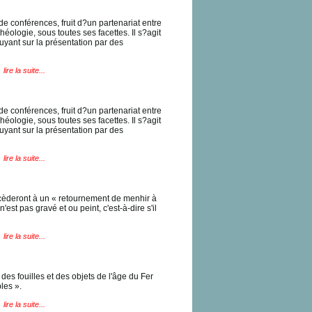
e conférences, fruit d?un partenariat entre
héologie, sous toutes ses facettes. Il s?agit
yant sur la présentation par des
lire la suite...
e conférences, fruit d?un partenariat entre
héologie, sous toutes ses facettes. Il s?agit
yant sur la présentation par des
lire la suite...
ocèderont à un « retournement de menhir à
st pas gravé et ou peint, c'est-à-dire s'il
lire la suite...
 des fouilles et des objets de l'âge du Fer
les ».
lire la suite...