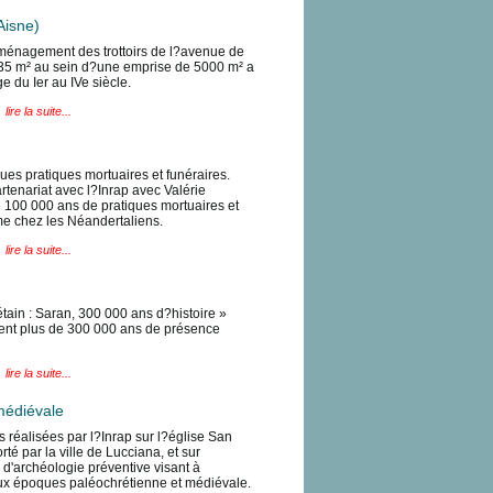
Aisne)
aménagement des trottoirs de l?avenue de
 635 m² au sein d?une emprise de 5000 m² a
 du Ier au IVe siècle.
lire la suite...
ques pratiques mortuaires et funéraires.
rtenariat avec l?Inrap avec Valérie
e 100 000 ans de pratiques mortuaires et
e chez les Néandertaliens.
lire la suite...
tain : Saran, 300 000 ans d?histoire »
ntent plus de 300 000 ans de présence
lire la suite...
médiévale
 réalisées par l?Inrap sur l?église San
té par la ville de Lucciana, et sur
n d'archéologie préventive visant à
ux époques paléochrétienne et médiévale.