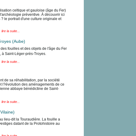
lisation celtique et gauloise (âge du Fer)
'archéologie préventive. À découvrir ici
 le portrait d'une culture originale et
lire la suite...
-Troyes (Aube)
 des fouilles et des objets de l'âge du Fer
te, à Saint-Léger-près-Troyes.
lire la suite...
t de sa réhabilitation, par la société
 et l?évolution des aménagements de ce
ancienne abbaye bénédictine de Saint-
lire la suite...
Vilaine)
lieu-dit la Touraudière. La fouille a
estiges datant de la Protohistoire au
lire la suite...