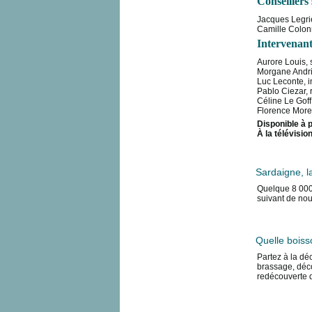
Conseillers 
Jacques Legri
Camille Colon
Intervenant
Aurore Louis, s
Morgane Andri
Luc Leconte, i
Pablo Ciezar,
Céline Le Goff
Florence Moret
Disponible à p
À la télévisio
Sardaigne, l
Quelque 8 000 
suivant de nou
Quelle boiss
Partez à la dé
brassage, déco
redécouverte d