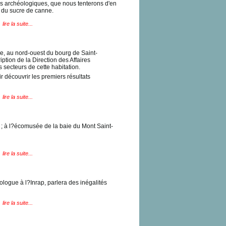
iges archéologiques, que nous tenterons d'en
n du sucre de canne.
lire la suite...
e, au nord-ouest du bourg de Saint-
ption de la Direction des Affaires
 secteurs de cette habitation.
découvrir les premiers résultats
lire la suite...
 ; à l?écomusée de la baie du Mont Saint-
lire la suite...
logue à l?Inrap, parlera des inégalités
lire la suite...