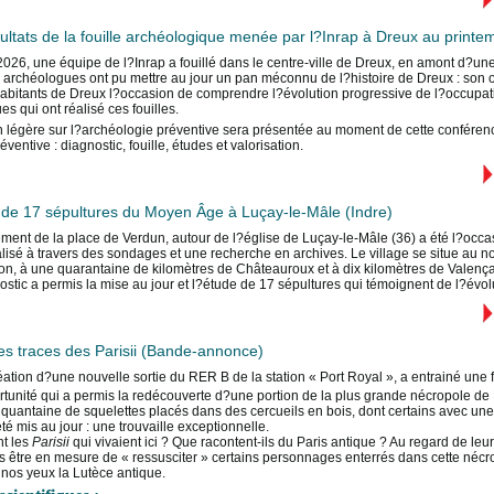
ultats de la fouille archéologique menée par l?Inrap à Dreux au print
026, une équipe de l?Inrap a fouillé dans le centre-ville de Dreux, en amont d?un
es archéologues ont pu mettre au jour un pan méconnu de l?histoire de Dreux : son
bitants de Dreux l?occasion de comprendre l?évolution progressive de l?occupation
s qui ont réalisé ces fouilles.
 légère sur l?archéologie préventive sera présentée au moment de cette conférence 
ventive : diagnostic, fouille, études et valorisation.
 de 17 sépultures du Moyen Âge à Luçay-le-Mâle (Indre)
ent de la place de Verdun, autour de l?église de Luçay-le-Mâle (36) a été l?occ
alisé à travers des sondages et une recherche en archives. Le village se situe au n
n, à une quarantaine de kilomètres de Châteauroux et à dix kilomètres de Valençay
ostic a permis la mise au jour et l?étude de 17 sépultures qui témoignent de l?évolu
les traces des Parisii (Bande-annonce)
éation d?une nouvelle sortie du RER B de la station « Port Royal », a entrainé une 
tunité qui a permis la redécouverte d?une portion de la plus grande nécropole de 
nquantaine de squelettes placés dans des cercueils en bois, dont certains avec un
té mis au jour : une trouvaille exceptionnelle.
nt les
Parisii
qui vivaient ici ? Que racontent-ils du Paris antique ? Au regard de leu
is être en mesure de « ressusciter » certains personnages enterrés dans cette nécrop
 nos yeux la Lutèce antique.