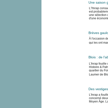
Une saison g
L?Inrap consacr
est probableme
une sélection d
d'une économie 
Brèves gaulo
À l'occasion de
qui les ont ma
Blois : de l
L'Inrap fouill
Histoire & Pat
quartier du Fo
Laumer de Bloi
Des vestiges
L'Inrap a foui
concerné deux 
Moyen Âge. La