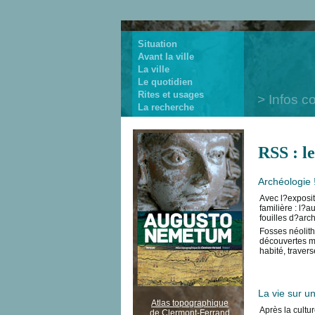
Situation
Avant la ville
La ville
Le quotidien
Rites et usages
Infos c
La recherche
RSS : le
Archéologie !
Avec l?exposit
familière : l?
fouilles d?arc
Fosses néolithi
découvertes mi
habité, traver
La vie sur u
Atlas topographique
Après la cultur
de Clermont-Ferrand