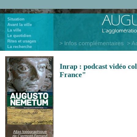
Situation
Avant la ville
La ville
Le quotidien
Rites et usages
Infos complémentaires
Ac
La recherche
Inrap : podcast vidéo co
France"
Atlas topographique
de Clermont-Ferrand