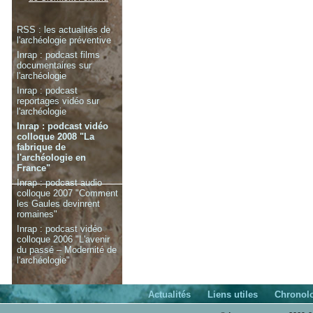
RSS : les actualités de
l'archéologie préventive
Inrap : podcast films
documentaires sur
l'archéologie
Inrap : podcast
reportages vidéo sur
l'archéologie
Inrap : podcast vidéo
colloque 2008 "La
fabrique de
l'archéologie en
France"
Inrap : podcast audio
colloque 2007 "Comment
les Gaules devinrent
romaines"
Inrap : podcast vidéo
colloque 2006 "L'avenir
du passé – Modernité de
l'archéologie"
Actualités
Liens utiles
Chronol