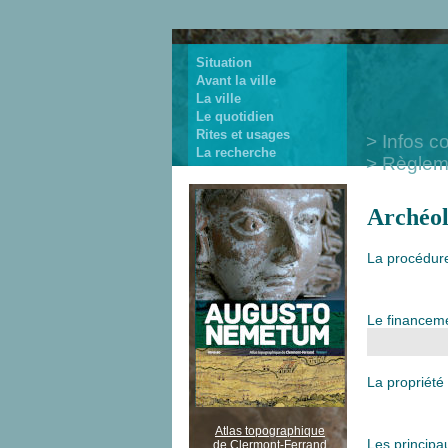
Situation
Avant la ville
La ville
Le quotidien
Rites et usages
Infos c
La recherche
Règlem
Archéol
La procédur
Le financem
La propriété
Atlas topographique
Les principau
de Clermont-Ferrand