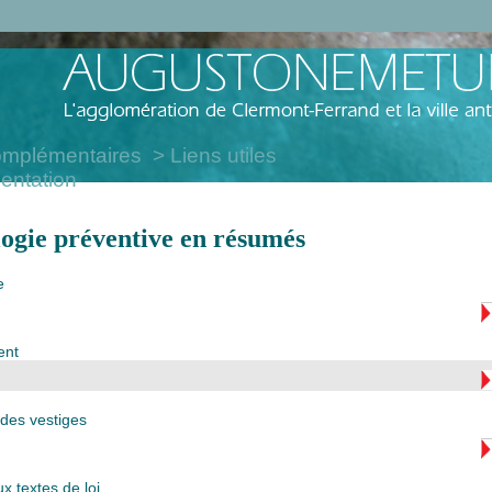
omplémentaires
Liens utiles
entation
ogie préventive en résumés
e
ent
 des vestiges
x textes de loi