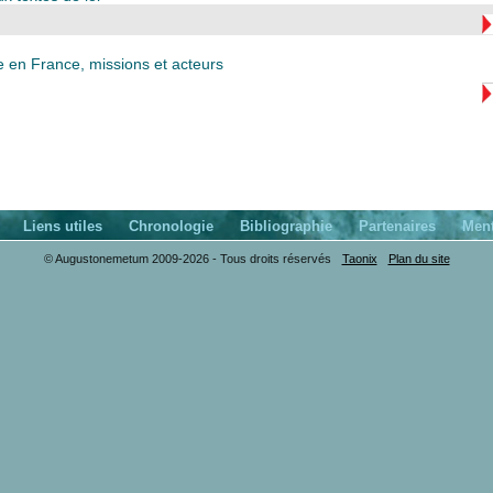
e en France, missions et acteurs
Liens utiles
Chronologie
Bibliographie
Partenaires
Ment
© Augustonemetum 2009-2026 - Tous droits réservés
Taonix
Plan du site