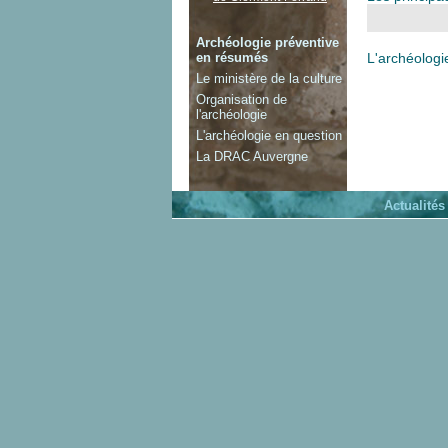
Archéologie préventive
en résumés
L'archéologi
Le ministère de la culture
Organisation de
l'archéologie
L'archéologie en question
La DRAC Auvergne
Actualités