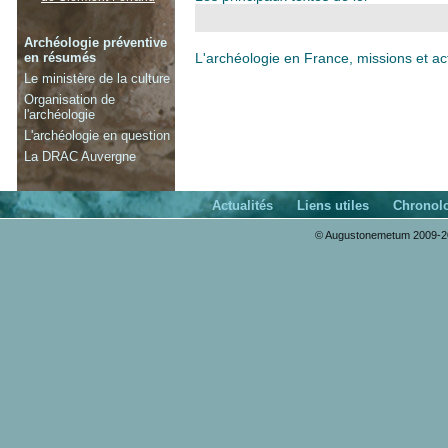
Archéologie préventive
en résumés
L'archéologie en France, missions et ac
Le ministère de la culture
Organisation de
l'archéologie
L'archéologie en question
La DRAC Auvergne
Actualités
Liens utiles
Chronol
© Augustonemetum 2009-20