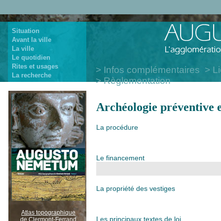
Situation
Avant la ville
La ville
Le quotidien
Rites et usages
Infos complémentaires
Li
La recherche
Règlementation
Archéologie préventive 
La procédure
Le financement
La propriété des vestiges
Atlas topographique
Les principaux textes de loi
de Clermont-Ferrand