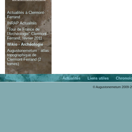
Actualités à Clermont-
Ferrand
INRAP Actualités
"Tour de France de
l'Archéologie" Clermont-
Ferrand, février 2011
Wikio - Archéologie
Augustonemetum : atlas
topographique de
Clermont-Ferrand (2
tomes)
Actualités
Liens utiles
Chronol
© Augustonemetum 2009-20