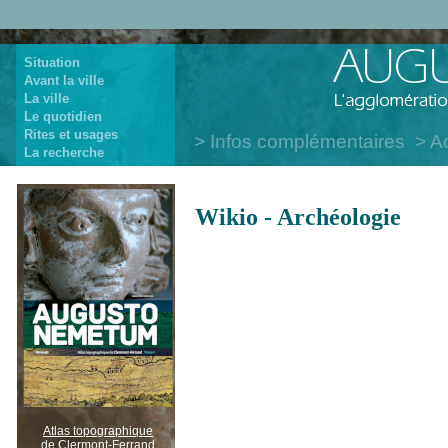
Situation
Avant la ville
La ville
Le quotidien
Rites et usages
Infos complémentaires
Ac
La recherche
Wikio - Archéologie
Atlas topographique
de Clermont-Ferrand