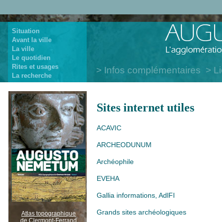
Situation
Avant la ville
La ville
Le quotidien
Rites et usages
Infos complémentaires
Li
La recherche
Sites internet utiles
ACAVIC
ARCHEODUNUM
Archéophile
EVEHA
Gallia informations, AdlFI
Grands sites archéologiques
Atlas topographique
de Clermont-Ferrand