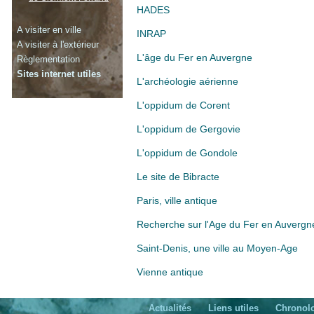
HADES
A visiter en ville
INRAP
A visiter à l'extérieur
L'âge du Fer en Auvergne
Règlementation
Sites internet utiles
L'archéologie aérienne
L'oppidum de Corent
L'oppidum de Gergovie
L'oppidum de Gondole
Le site de Bibracte
Paris, ville antique
Recherche sur l'Age du Fer en Auvergn
Saint-Denis, une ville au Moyen-Age
Vienne antique
Actualités
Liens utiles
Chronol