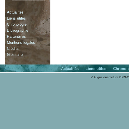
Actualités
Liens utiles
Chronologie
Bibliographie
Partenaires
Mentions légales
Crédits
Glossaire
Actualités
Liens utiles
Chronol
© Augustonemetum 2009-20