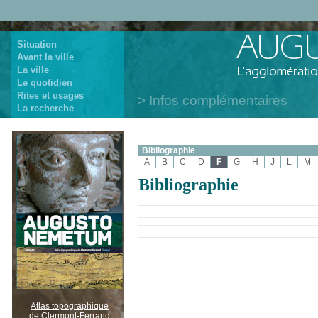
Situation
Avant la ville
La ville
Le quotidien
Rites et usages
Infos complémentaires
La recherche
Bibliographie
A
B
C
D
F
G
H
J
L
M
Bibliographie
Atlas topographique
de Clermont-Ferrand