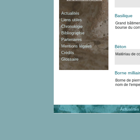
Actualités
Basilique
Liens utiles
Grand bâtiment
Chronologie
bourse du comm
Bibliographie
Partenaires
Mentions légales
Béton
Crédits
Matériau de co
Glossaire
Borne milliai
Borne de pierre
nom de l'emper
Actualités