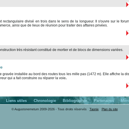
 rectangulaire divisé en trois dans le sens de la longueur. Il s'ouvre sur le forum
erce, ainsi que de lieux de réunion pour traiter des affaires privées.
nstruction très résistant constitué de mortier et de blocs de dimensions variées.
re
 gravée installée au bord des routes tous les mille pas (1472 m). Elle affiche la dis
eur qui a fait construire ou réparer la voie
.
Liens utiles
Chronologie
Bibliographie
Partenaires
Ment
© Augustonemetum 2009-2026 - Tous droits réservés
Taonix
Plan du site