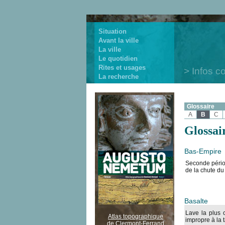
Situation
Avant la ville
La ville
Le quotidien
Rites et usages
Infos c
La recherche
Glossaire
A
B
C
Glossai
Bas-Empire
Seconde périod
de la chute du
Basalte
Lave la plus 
Atlas topographique
impropre à la 
de Clermont-Ferrand