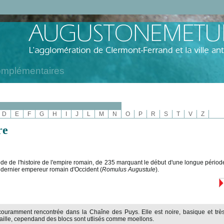
omplémentaires
D
E
F
G
H
I
J
L
M
N
O
P
R
S
T
V
Z
re
e de l'histoire de l'empire romain, de 235 marquant le début d'une longue période d'
 dernier empereur romain d'Occident (
Romulus Augustule
).
couramment rencontrée dans la Chaîne des Puys. Elle est noire, basique et très 
taille, cependand des blocs sont utlisés comme moellons.