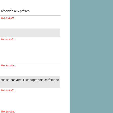
e réservée aux prêtres.
lire la suite...
lire la suite...
lire la suite...
ntin se convertit L'iconographie chrétienne
lire la suite...
lire la suite...