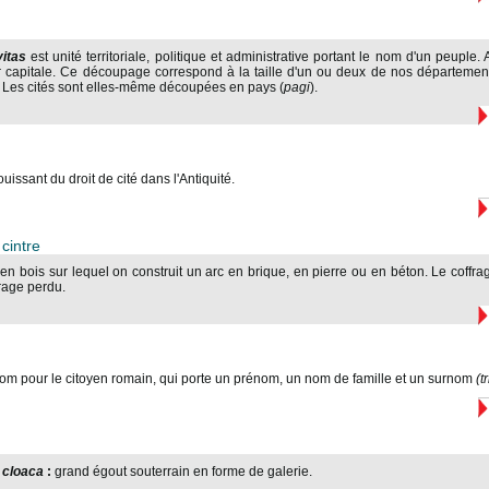
vitas
est unité territoriale, politique et administrative portant le nom d'un peupl
r capitale. Ce découpage correspond à la taille d'un ou deux de nos département
e. Les cités sont elles-même découpées en pays (
pagi
).
issant du droit de cité dans l'Antiquité.
cintre
 en bois sur lequel on construit un arc en brique, en pierre ou en béton. Le coffrag
frage perdu.
nom pour le citoyen romain, qui porte un prénom, un nom de famille et un surnom
(t
u
cloaca
:
grand égout souterrain en forme de galerie.