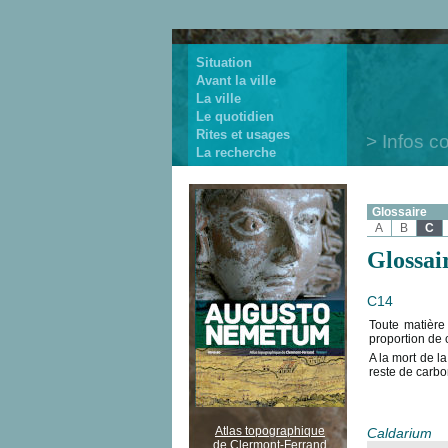
Situation
Avant la ville
La ville
Le quotidien
Rites et usages
Infos c
La recherche
Glossaire
A
B
C
Glossai
C14
Toute matière
proportion de 
A la mort de l
reste de carbon
Atlas topographique
Caldarium
de Clermont-Ferrand