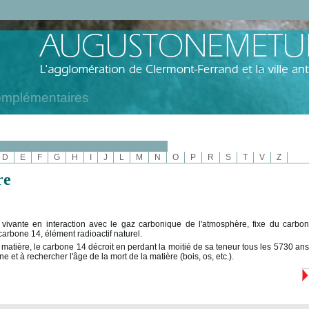
omplémentaires
D
E
F
G
H
I
J
L
M
N
O
P
R
S
T
V
Z
re
 vivante en interaction avec le gaz carbonique de l'atmosphère, fixe du carbo
carbone 14, élément radioactif naturel.
a matière, le carbone 14 décroit en perdant la moitié de sa teneur tous les 5730 an
e et à rechercher l'âge de la mort de la matière (bois, os, etc.).