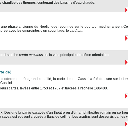
tie chauffée des thermes, contenant des bassins d'eau chaude.
t une phase ancienne du Néolithique reconnue sur le pourtour méditerranéen. Cet
rée avec les empreintes d'un coquillage, le
cardium
.
nord-sud. Le
cardo
maximus
est la voie principale de même orientation.
te de)
 moderne de très grande qualité, la carte dite de Cassini a été dressée sur le terr
Cassini.
usieurs cartes, levées entre 1753 et 1787 et tracées à l'échelle 1/86400.
eux. Désigne la partie excavée d'un théâtre ou d'un amphithéâtre romain où se trou
a cavea est souvent creusée à flanc de colline. Les gradins sont desservis par les v