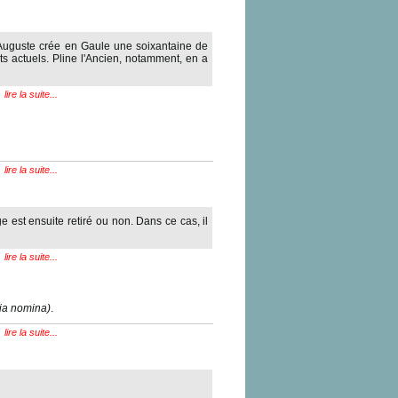
e. Auguste crée en Gaule une soixantaine de
s actuels. Pline l'Ancien, notamment, en a
lire la suite...
lire la suite...
e est ensuite retiré ou non. Dans ce cas, il
lire la suite...
ria nomina)
.
lire la suite...