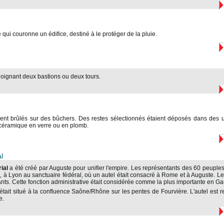
e qui couronne un édifice, destiné à le protéger de la pluie.
 joignant deux bastions ou deux tours.
ent brûlés sur des bûchers. Des restes sélectionnés étaient déposés dans des ur
 céramique en verre ou en plomb.
l
ial
a été créé par Auguste pour unifier l'empire. Les représentants des 60 peuples
à Lyon au sanctuaire fédéral, où un autel était consacré à Rome et à Auguste. Le
nts. Cette fonction administrative était considérée comme la plus importante en Ga
était situé à la confluence Saône/Rhône sur les pentes de Fourvière. L'autel est
e.