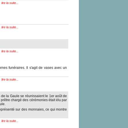
lire la suite...
lire la suite...
lire la suite...
nes funéraires. Il s'agit de vases avec un
lire la suite...
 de la Gaule se réunissaient le 1er août de
 prêtre chargé des cérémonies était élu par
ule.
 représenté sur des monnaies, ce qui montre
lire la suite...