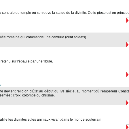
e centrale du temple où se trouve la statue de la divinité. Cette pièce est en princip
rmée romaine qui commande une centurie (cent soldats).
retenu sur l'épaule par une fibule.
e
me devient religion d'État au début du IVe siècle, au moment où l'empereur Consta
ésentée : croix, colombe ou chrisme.
alifie les divinités et les animaux vivant dans le monde souterrain.