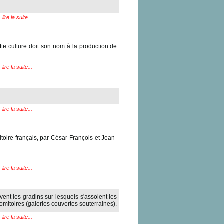
lire la suite...
te culture doit son nom à la production de
lire la suite...
lire la suite...
itoire français, par César-François et Jean-
lire la suite...
vent les gradins sur lesquels s'assoient les
omitoires (galeries couvertes souterraines).
lire la suite...