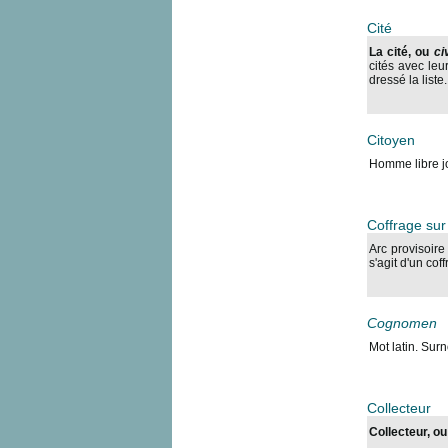
Cité
La cité, ou
ci
cités avec leu
dressé la list
Citoyen
Homme libre jou
Coffrage sur 
Arc provisoire
s'agit d'un cof
Cognomen
Mot latin. Sur
Collecteur
Collecteur, o