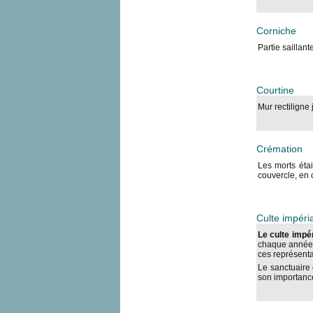
Corniche
Partie saillant
Courtine
Mur rectiligne
Crémation
Les morts étai
couvercle, en
Culte impéria
Le culte impér
chaque année, 
ces représenta
Le sanctuaire 
son importanc