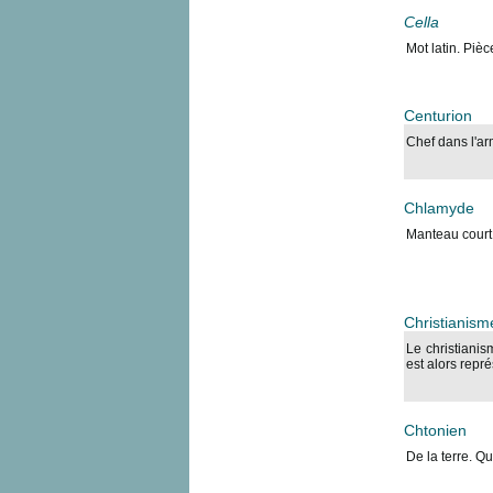
Cella
Mot latin. Pièc
Centurion
Chef dans l'a
Chlamyde
Manteau court 
Christianism
Le christianis
est alors repr
Chtonien
De la terre. Qu