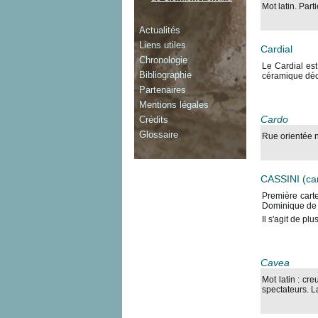
Mot latin. Par
Actualités
Liens utiles
Cardial
Chronologie
Le Cardial es
Bibliographie
céramique déco
Partenaires
Mentions légales
Cardo
Crédits
Glossaire
Rue orientée 
CASSINI (car
Première carte
Dominique de 
Il s'agit de pl
Cavea
Mot latin : cr
spectateurs. L