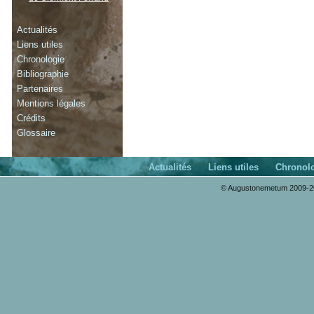
Actualités
Liens utiles
Chronologie
Bibliographie
Partenaires
Mentions légales
Crédits
Glossaire
Actualités
Liens utiles
Chronol
© Augustonemetum 2009-20