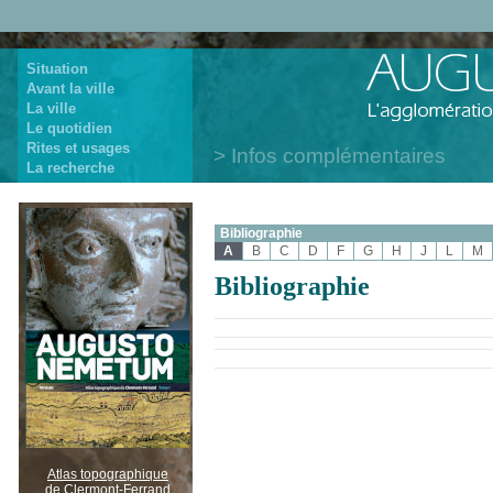
Situation
Avant la ville
La ville
Le quotidien
Rites et usages
Infos complémentaires
La recherche
Bibliographie
A
B
C
D
F
G
H
J
L
M
Bibliographie
Atlas topographique
de Clermont-Ferrand